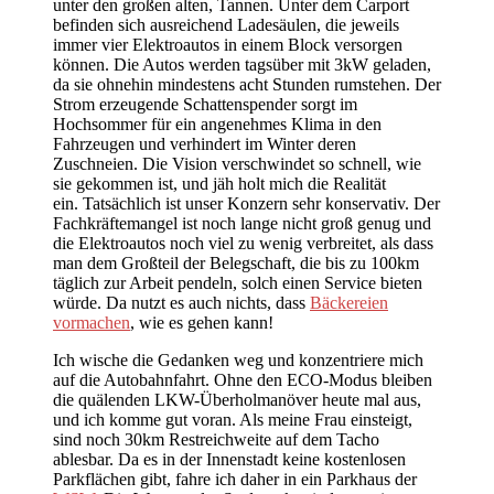
unter den großen alten, Tannen. Unter dem Carport
befinden sich ausreichend Ladesäulen, die jeweils
immer vier Elektroautos in einem Block versorgen
können. Die Autos werden tagsüber mit 3kW geladen,
da sie ohnehin mindestens acht Stunden rumstehen. Der
Strom erzeugende Schattenspender sorgt im
Hochsommer für ein angenehmes Klima in den
Fahrzeugen und verhindert im Winter deren
Zuschneien. Die Vision verschwindet so schnell, wie
sie gekommen ist, und jäh holt mich die Realität
ein. Tatsächlich ist unser Konzern sehr konservativ. Der
Fachkräftemangel ist noch lange nicht groß genug und
die Elektroautos noch viel zu wenig verbreitet, als dass
man dem Großteil der Belegschaft, die bis zu 100km
täglich zur Arbeit pendeln, solch einen Service bieten
würde. Da nutzt es auch nichts, dass
Bäckereien
vormachen
, wie es gehen kann!
Ich wische die Gedanken weg und konzentriere mich
auf die Autobahnfahrt. Ohne den ECO-Modus bleiben
die quälenden LKW-Überholmanöver heute mal aus,
und ich komme gut voran. Als meine Frau einsteigt,
sind noch 30km Restreichweite auf dem Tacho
ablesbar. Da es in der Innenstadt keine kostenlosen
Parkflächen gibt, fahre ich daher in ein Parkhaus der