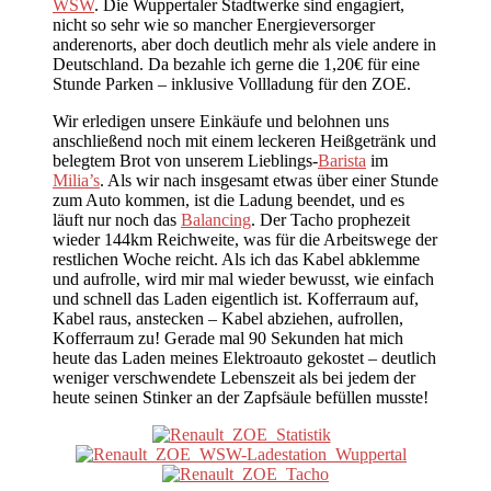
WSW
. Die Wuppertaler Stadtwerke sind engagiert,
nicht so sehr wie so mancher Energieversorger
anderenorts, aber doch deutlich mehr als viele andere in
Deutschland. Da bezahle ich gerne die 1,20€ für eine
Stunde Parken – inklusive Vollladung für den ZOE.
Wir erledigen unsere Einkäufe und belohnen uns
anschließend noch mit einem leckeren Heißgetränk und
belegtem Brot von unserem Lieblings-
Barista
im
Milia’s
. Als wir nach insgesamt etwas über einer Stunde
zum Auto kommen, ist die Ladung beendet, und es
läuft nur noch das
Balancing
. Der Tacho prophezeit
wieder 144km Reichweite, was für die Arbeitswege der
restlichen Woche reicht. Als ich das Kabel abklemme
und aufrolle, wird mir mal wieder bewusst, wie einfach
und schnell das Laden eigentlich ist. Kofferraum auf,
Kabel raus, anstecken – Kabel abziehen, aufrollen,
Kofferraum zu! Gerade mal 90 Sekunden hat mich
heute das Laden meines Elektroauto gekostet – deutlich
weniger verschwendete Lebenszeit als bei jedem der
heute seinen Stinker an der Zapfsäule befüllen musste!