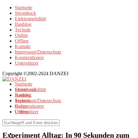
Startseite
Strombock
Elektromobilität
Baublog
Technik
Online
Offline
Kontakt
Impressum/Datenschutz
Kooperationen
Unterstützer
Copyright ©2002-2024 DANZEI
Startseite
Strombock
Elektromobilität
Kontakt
Baublog
Impressum/Datenschutz
Technik
Kooperationen
Online
Unterstützer
Offline
Elektromobilität
Experiment Alltag: In 90 Sekunden zum