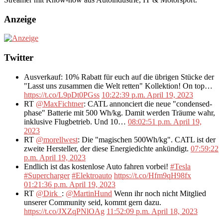
Anzeige
Twitter
Ausverkauf: 10% Rabatt für euch auf die übrigen Stücke der
"Lasst uns zusammen die Welt retten" Kollektion! On top…
https://t.co/L9pDt0PGss
10:22:39 p.m. April 19, 2023
RT
@MaxFichtner
: CATL annonciert die neue "condensed-
phase" Batterie mit 500 Wh/kg. Damit werden Träume wahr,
inklusive Flugbetrieb. Und 10…
08:02:51 p.m. April 19,
2023
RT
@morellwest
: Die "magischen 500Wh/kg". CATL ist der
zweite Hersteller, der diese Energiedichte ankündigt.
07:59:22
p.m. April 19, 2023
Endlich ist das kostenlose Auto fahren vorbei!
#Tesla
#Supercharger
#Elektroauto
https://t.co/Hfm9qH98fx
01:21:36 p.m. April 19, 2023
RT
@Dirk_
:
@MartinHund
Wenn ihr noch nicht Mitglied
unserer Community seid, kommt gern dazu.
https://t.co/JXZqPNlOAg
11:52:09 p.m. April 18, 2023