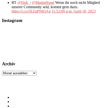
RT
@Dirk_
:
@MartinHund
Wenn ihr noch nicht Mitglied
unserer Community seid, kommt gern dazu.
https://t.co/JXZqPNlOAg
11:52:09 p.m. April 18, 2023
Instagram
Archiv
Archiv