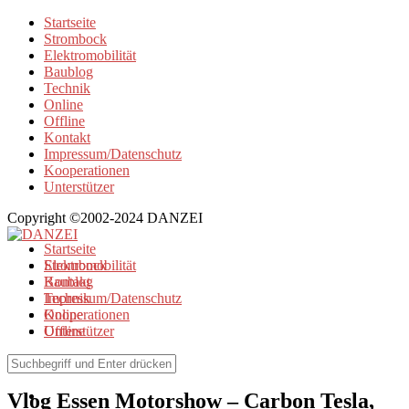
Startseite
Strombock
Elektromobilität
Baublog
Technik
Online
Offline
Kontakt
Impressum/Datenschutz
Kooperationen
Unterstützer
Copyright ©2002-2024 DANZEI
Startseite
Strombock
Elektromobilität
Kontakt
Baublog
Impressum/Datenschutz
Technik
Kooperationen
Online
Unterstützer
Offline
Elektromobilität
Vlog Essen Motorshow – Carbon Tesla,