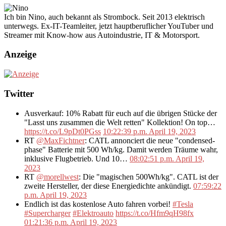
Ich bin Nino, auch bekannt als Strombock. Seit 2013 elektrisch
unterwegs. Ex-IT-Teamleiter, jetzt hauptberuflicher YouTuber und
Streamer mit Know-how aus Autoindustrie, IT & Motorsport.
Anzeige
Twitter
Ausverkauf: 10% Rabatt für euch auf die übrigen Stücke der
"Lasst uns zusammen die Welt retten" Kollektion! On top…
https://t.co/L9pDt0PGss
10:22:39 p.m. April 19, 2023
RT
@MaxFichtner
: CATL annonciert die neue "condensed-
phase" Batterie mit 500 Wh/kg. Damit werden Träume wahr,
inklusive Flugbetrieb. Und 10…
08:02:51 p.m. April 19,
2023
RT
@morellwest
: Die "magischen 500Wh/kg". CATL ist der
zweite Hersteller, der diese Energiedichte ankündigt.
07:59:22
p.m. April 19, 2023
Endlich ist das kostenlose Auto fahren vorbei!
#Tesla
#Supercharger
#Elektroauto
https://t.co/Hfm9qH98fx
01:21:36 p.m. April 19, 2023