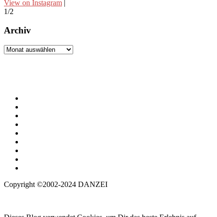
View on Instagram
|
V
1/2
2
Archiv
Archiv
Copyright ©2002-2024 DANZEI