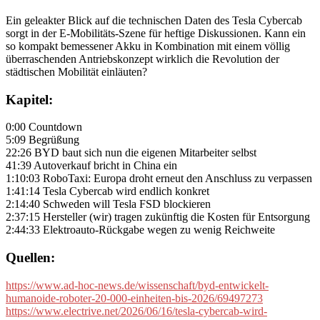
Ein geleakter Blick auf die technischen Daten des Tesla Cybercab
sorgt in der E-Mobilitäts-Szene für heftige Diskussionen. Kann ein
so kompakt bemessener Akku in Kombination mit einem völlig
überraschenden Antriebskonzept wirklich die Revolution der
städtischen Mobilität einläuten?
Kapitel:
0:00 Countdown
5:09 Begrüßung
22:26 BYD baut sich nun die eigenen Mitarbeiter selbst
41:39 Autoverkauf bricht in China ein
1:10:03 RoboTaxi: Europa droht erneut den Anschluss zu verpassen
1:41:14 Tesla Cybercab wird endlich konkret
2:14:40 Schweden will Tesla FSD blockieren
2:37:15 Hersteller (wir) tragen zukünftig die Kosten für Entsorgung
2:44:33 Elektroauto-Rückgabe wegen zu wenig Reichweite
Quellen:
https://www.ad-hoc-news.de/wissenschaft/byd-entwickelt-
humanoide-roboter-20-000-einheiten-bis-2026/69497273
https://www.electrive.net/2026/06/16/tesla-cybercab-wird-