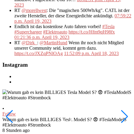
2023
RT
@morellwest
: Die "magischen 500Wh/kg". CATL ist der
zweite Hersteller, der diese Energiedichte ankündigt.
07:59:22
p.m. April 19, 2023
Endlich ist das kostenlose Auto fahren vorbei!
#Tesla
#Supercharger
#Elektroauto
https://t.co/Hfm9qH98fx
01:21:36 p.m. April 19, 2023
RT
@Dirk_
:
@MartinHund
Wenn ihr noch nicht Mitglied
unserer Community seid, kommt gern dazu.
https://t.co/JXZqPNlOAg
11:52:09 p.m. April 18, 2023
Instagram
•
•
Follow
F
Warum gab es kein BILLIGES Tesla Model S? 😨 #TeslaModelS
I
#Elektroauto #Strombock
#
8 Stunden ago
1