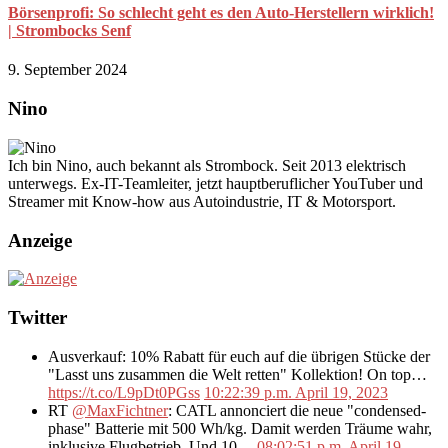
Börsenprofi: So schlecht geht es den Auto-Herstellern wirklich!
| Strombocks Senf
9. September 2024
Nino
Ich bin Nino, auch bekannt als Strombock. Seit 2013 elektrisch
unterwegs. Ex-IT-Teamleiter, jetzt hauptberuflicher YouTuber und
Streamer mit Know-how aus Autoindustrie, IT & Motorsport.
Anzeige
Twitter
Ausverkauf: 10% Rabatt für euch auf die übrigen Stücke der
"Lasst uns zusammen die Welt retten" Kollektion! On top…
https://t.co/L9pDt0PGss
10:22:39 p.m. April 19, 2023
RT
@MaxFichtner
: CATL annonciert die neue "condensed-
phase" Batterie mit 500 Wh/kg. Damit werden Träume wahr,
inklusive Flugbetrieb. Und 10…
08:02:51 p.m. April 19,