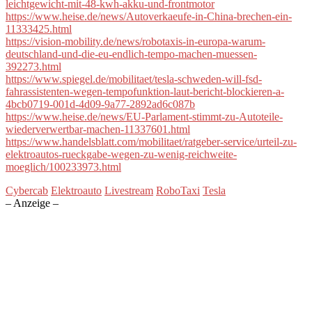
leichtgewicht-mit-48-kwh-akku-und-frontmotor
https://www.heise.de/news/Autoverkaeufe-in-China-brechen-ein-
11333425.html
https://vision-mobility.de/news/robotaxis-in-europa-warum-
deutschland-und-die-eu-endlich-tempo-machen-muessen-
392273.html
https://www.spiegel.de/mobilitaet/tesla-schweden-will-fsd-
fahrassistenten-wegen-tempofunktion-laut-bericht-blockieren-a-
4bcb0719-001d-4d09-9a77-2892ad6c087b
https://www.heise.de/news/EU-Parlament-stimmt-zu-Autoteile-
wiederverwertbar-machen-11337601.html
https://www.handelsblatt.com/mobilitaet/ratgeber-service/urteil-zu-
elektroautos-rueckgabe-wegen-zu-wenig-reichweite-
moeglich/100233973.html
Cybercab
Elektroauto
Livestream
RoboTaxi
Tesla
– Anzeige –