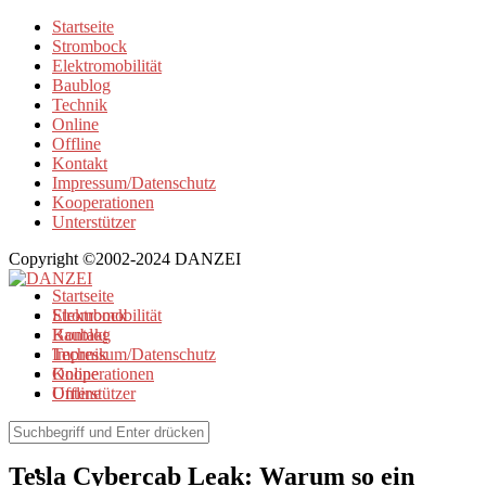
Startseite
Strombock
Elektromobilität
Baublog
Technik
Online
Offline
Kontakt
Impressum/Datenschutz
Kooperationen
Unterstützer
Copyright ©2002-2024 DANZEI
Startseite
Strombock
Elektromobilität
Kontakt
Baublog
Impressum/Datenschutz
Technik
Kooperationen
Online
Unterstützer
Offline
Elektromobilität
Tesla Cybercab Leak: Warum so ein