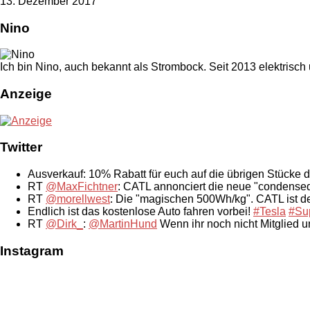
13. Dezember 2017
Nino
Ich bin Nino, auch bekannt als Strombock. Seit 2013 elektrisch
Anzeige
Twitter
Ausverkauf: 10% Rabatt für euch auf die übrigen Stücke 
RT
@MaxFichtner
: CATL annonciert die neue "condensed
RT
@morellwest
: Die "magischen 500Wh/kg". CATL ist der
Endlich ist das kostenlose Auto fahren vorbei!
#Tesla
#Su
RT
@Dirk_
:
@MartinHund
Wenn ihr noch nicht Mitglied 
Instagram