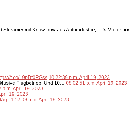
nd Streamer mit Know-how aus Autoindustrie, IT & Motorsport.
ttps://t.co/L9pDt0PGss
10:22:39 p.m. April 19, 2023
nklusive Flugbetrieb. Und 10…
08:02:51 p.m. April 19, 2023
 p.m. April 19, 2023
pril 19, 2023
lOAg
11:52:09 p.m. April 18, 2023