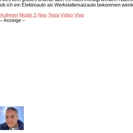
ob ich ein Elektroauto als Werkstattersatzauto bekommen werd
Aufreger
Model S
Neo
Tesla
Video
Vlog
– Anzeige –