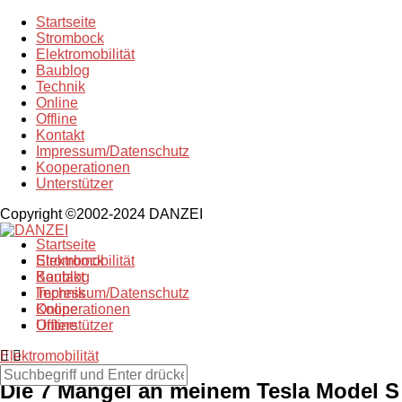
Startseite
Strombock
Elektromobilität
Baublog
Technik
Online
Offline
Kontakt
Impressum/Datenschutz
Kooperationen
Unterstützer
Copyright ©2002-2024 DANZEI
Startseite
Strombock
Elektromobilität
Kontakt
Baublog
Impressum/Datenschutz
Technik
Kooperationen
Online
Unterstützer
Offline
Elektromobilität
Die 7 Mängel an meinem Tesla Model 