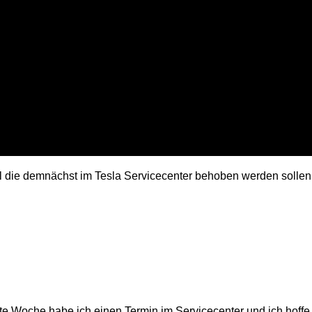
l die demnächst im Tesla Servicecenter behoben werden sollen
te Woche habe ich einen Termin im Servicecenter und ich hoffe