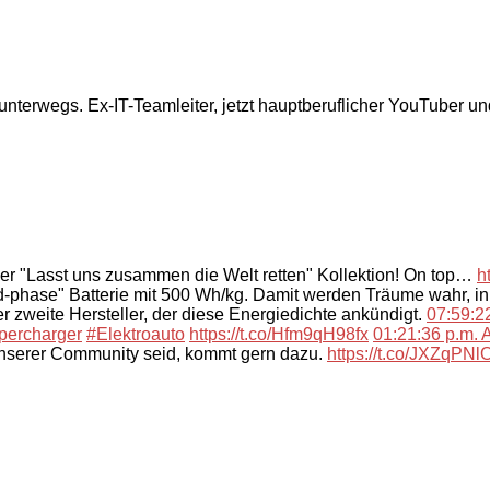
 unterwegs. Ex-IT-Teamleiter, jetzt hauptberuflicher YouTuber u
der "Lasst uns zusammen die Welt retten" Kollektion! On top…
h
-phase" Batterie mit 500 Wh/kg. Damit werden Träume wahr, i
 zweite Hersteller, der diese Energiedichte ankündigt.
07:59:22
percharger
#Elektroauto
https://t.co/Hfm9qH98fx
01:21:36 p.m. A
unserer Community seid, kommt gern dazu.
https://t.co/JXZqPN