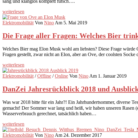
sang und klanglos komplett futsch….
weiterlesen
Elektromobilität
Von
Nino
Am 5. Mai 2019
Die Frage aller Fragen: Welches Bier trin
Welches Bier mag Elon Musk wohl am liebsten? Diese Frage würde Ov
Fragen gestellt, zwar nicht an Elon, aber an Ove, der coolsten Sock
weiterlesen
Elektromobilität
/
Offline
/
Online
Von
Nino
Am 1. Januar 2019
DanZei Jahresrückblick 2018 und Ausblick
Was war 2018 bitte für ein Jahr?! Ein Jahrhundertsommer, diverse Te
gemacht! Der Sommer war lang und heiß, wir haben unseren Rasen (dank
Wasserverbrauch gerechnet, tatsächlich haben…
weiterlesen
Elektromobilität
Von
Nino
Am 24. Dezember 2017