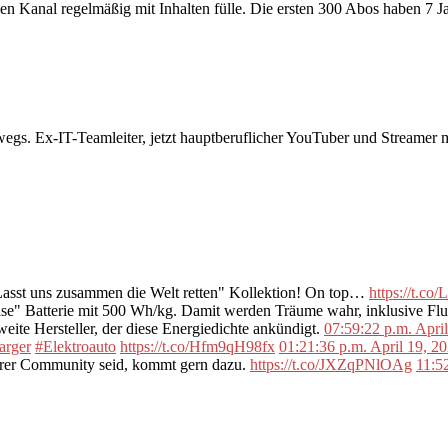
ch den Kanal regelmäßig mit Inhalten fülle. Die ersten 300 Abos haben 7
rwegs. Ex-IT-Teamleiter, jetzt hauptberuflicher YouTuber und Streame
"Lasst uns zusammen die Welt retten" Kollektion! On top…
https://t.c
se" Batterie mit 500 Wh/kg. Damit werden Träume wahr, inklusive F
ite Hersteller, der diese Energiedichte ankündigt.
07:59:22 p.m. Apri
arger
#Elektroauto
https://t.co/Hfm9qH98fx
01:21:36 p.m. April 19, 2
erer Community seid, kommt gern dazu.
https://t.co/JXZqPNlOAg
11:5