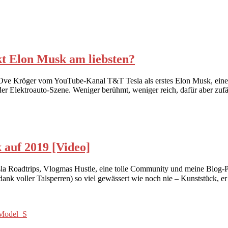
kt Elon Musk am liebsten?
e Kröger vom YouTube-Kanal T&T Tesla als erstes Elon Musk, einem d
e der Elektroauto-Szene. Weniger berühmt, weniger reich, dafür aber z
 auf 2019 [Video]
sla Roadtrips, Vlogmas Hustle, eine tolle Community und meine Blog-Pl
 voller Talsperren) so viel gewässert wie noch nie – Kunststück, er i