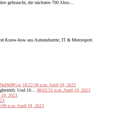
 Jahre gebraucht, die nächsten 700 Abso…
r mit Know-how aus Autoindustrie, IT & Motorsport.
o/L9pDt0PGss
10:22:39 p.m. April 19, 2023
lugbetrieb. Und 10…
08:02:51 p.m. April 19, 2023
l 19, 2023
023
2:09 p.m. April 18, 2023