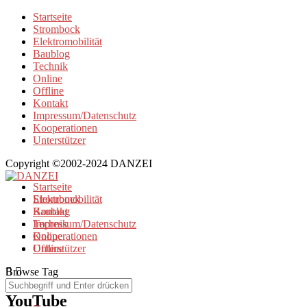
Startseite
Strombock
Elektromobilität
Baublog
Technik
Online
Offline
Kontakt
Impressum/Datenschutz
Kooperationen
Unterstützer
Copyright ©2002-2024 DANZEI
Startseite
Strombock
Elektromobilität
Kontakt
Baublog
Impressum/Datenschutz
Technik
Kooperationen
Online
Unterstützer
Offline
Browse Tag
YouTube