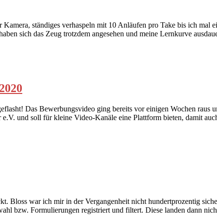
der Kamera, ständiges verhaspeln mit 10 Anläufen pro Take bis ich mal 
aben sich das Zeug trotzdem angesehen und meine Lernkurve ausdauernd 
 2020
geflasht! Das Bewerbungsvideo ging bereits vor einigen Wochen raus un
e.V. und soll für kleine Video-Kanäle eine Plattform bieten, damit a
t. Bloss war ich mir in der Vergangenheit nicht hundertprozentig siche
wahl bzw. Formulierungen registriert und filtert. Diese landen dann n