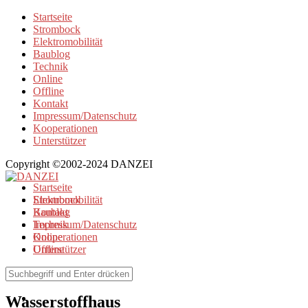
Startseite
Strombock
Elektromobilität
Baublog
Technik
Online
Offline
Kontakt
Impressum/Datenschutz
Kooperationen
Unterstützer
Copyright ©2002-2024 DANZEI
Startseite
Strombock
Elektromobilität
Kontakt
Baublog
Impressum/Datenschutz
Technik
Kooperationen
Online
Unterstützer
Offline
Browse Tag
Wasserstoffhaus