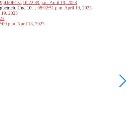
o/L9pDt0PGss
10:22:39 p.m. April 19, 2023
lugbetrieb. Und 10…
08:02:51 p.m. April 19, 2023
l 19, 2023
023
2:09 p.m. April 18, 2023
•
F
W
2
2