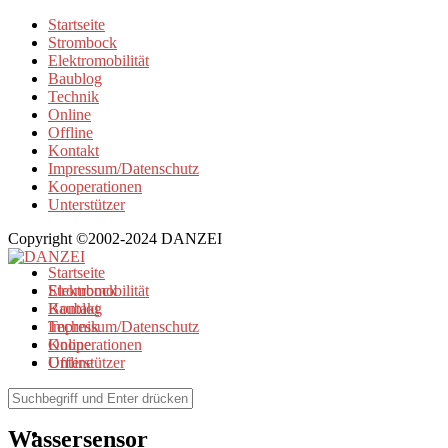
Startseite
Strombock
Elektromobilität
Baublog
Technik
Online
Offline
Kontakt
Impressum/Datenschutz
Kooperationen
Unterstützer
Copyright ©2002-2024 DANZEI
Startseite
Strombock
Elektromobilität
Kontakt
Baublog
Impressum/Datenschutz
Technik
Kooperationen
Online
Unterstützer
Offline
Browse Tag
Wassersensor