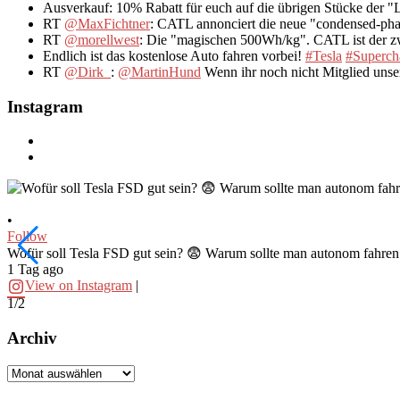
Ausverkauf: 10% Rabatt für euch auf die übrigen Stücke der 
RT
@MaxFichtner
: CATL annonciert die neue "condensed-pha
RT
@morellwest
: Die "magischen 500Wh/kg". CATL ist der zwe
Endlich ist das kostenlose Auto fahren vorbei!
#Tesla
#Superch
RT
@Dirk_
:
@MartinHund
Wenn ihr noch nicht Mitglied uns
Instagram
•
Follow
Wofür soll Tesla FSD gut sein? 😨 Warum sollte man autonom fahr
1 Tag ago
View on Instagram
|
1/2
Archiv
Archiv