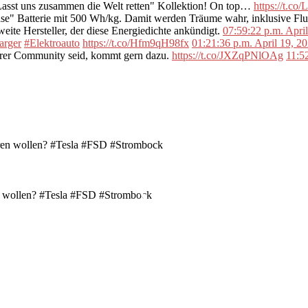
"Lasst uns zusammen die Welt retten" Kollektion! On top…
https://t.c
se" Batterie mit 500 Wh/kg. Damit werden Träume wahr, inklusive F
ite Hersteller, der diese Energiedichte ankündigt.
07:59:22 p.m. Apri
arger
#Elektroauto
https://t.co/Hfm9qH98fx
01:21:36 p.m. April 19, 2
erer Community seid, kommt gern dazu.
https://t.co/JXZqPNlOAg
11:5
en wollen? #Tesla #FSD #Strombock