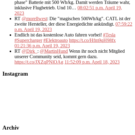
phase" Batterie mit 500 Wh/kg. Damit werden Träume wahr,
inklusive Flugbetrieb. Und 10…
08:02:51 p.m. April 19,
2023
RT
@morellwest
: Die "magischen 500Wh/kg". CATL ist der
zweite Hersteller, der diese Energiedichte ankündigt.
07:59:22
p.m. April 19, 2023
Endlich ist das kostenlose Auto fahren vorbei!
#Tesla
#Supercharger
#Elektroauto
https://t.co/Hfm9qH98fx
01:21:36 p.m. April 19, 2023
RT
@Dirk_
:
@MartinHund
Wenn ihr noch nicht Mitglied
unserer Community seid, kommt gern dazu.
https://t.co/JXZqPNlOAg
11:52:09 p.m. April 18, 2023
Instagram
Archiv