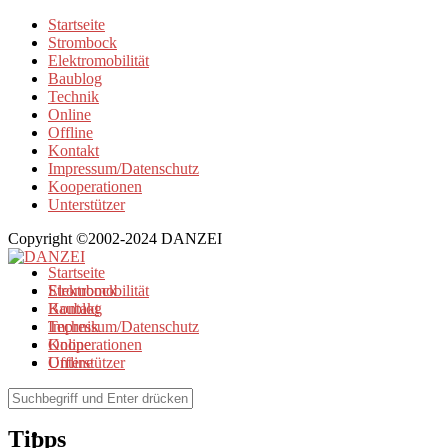
Startseite
Strombock
Elektromobilität
Baublog
Technik
Online
Offline
Kontakt
Impressum/Datenschutz
Kooperationen
Unterstützer
Copyright ©2002-2024 DANZEI
Startseite
Strombock
Elektromobilität
Kontakt
Baublog
Impressum/Datenschutz
Technik
Kooperationen
Online
Unterstützer
Offline
Browse Tag
Tipps