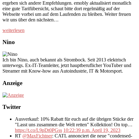
ergeben sich andere Empfehlungen. emobly aktualisiert monatlich
eine gute Tarifübersicht, schaut bitte dort regelmäßig auf der
Webseite vorbei um auf dem Laufenden zu bleiben. Weiter freuen
wir uns über den nächsten…
weiterlesen
Nino
Ich bin Nino, auch bekannt als Strombock. Seit 2013 elektrisch
unterwegs. Ex-IT-Teamleiter, jetzt hauptberuflicher YouTuber und
Streamer mit Know-how aus Autoindustrie, IT & Motorsport.
Anzeige
Twitter
Ausverkauf: 10% Rabatt für euch auf die übrigen Stücke der
"Lasst uns zusammen die Welt retten" Kollektion! On top…
https://t.co/L9pDt0PGss
10:22:39 p.m. April 19, 2023
RT
@MaxFichtner
: CATL annonciert die neue "condensed-