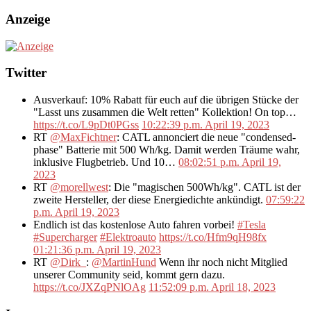
Anzeige
Twitter
Ausverkauf: 10% Rabatt für euch auf die übrigen Stücke der
"Lasst uns zusammen die Welt retten" Kollektion! On top…
https://t.co/L9pDt0PGss
10:22:39 p.m. April 19, 2023
RT
@MaxFichtner
: CATL annonciert die neue "condensed-
phase" Batterie mit 500 Wh/kg. Damit werden Träume wahr,
inklusive Flugbetrieb. Und 10…
08:02:51 p.m. April 19,
2023
RT
@morellwest
: Die "magischen 500Wh/kg". CATL ist der
zweite Hersteller, der diese Energiedichte ankündigt.
07:59:22
p.m. April 19, 2023
Endlich ist das kostenlose Auto fahren vorbei!
#Tesla
#Supercharger
#Elektroauto
https://t.co/Hfm9qH98fx
01:21:36 p.m. April 19, 2023
RT
@Dirk_
:
@MartinHund
Wenn ihr noch nicht Mitglied
unserer Community seid, kommt gern dazu.
https://t.co/JXZqPNlOAg
11:52:09 p.m. April 18, 2023