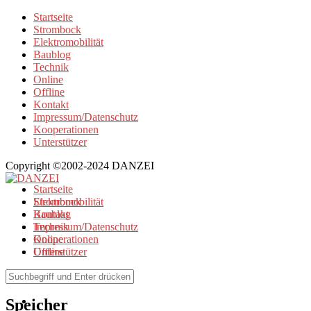
Startseite
Strombock
Elektromobilität
Baublog
Technik
Online
Offline
Kontakt
Impressum/Datenschutz
Kooperationen
Unterstützer
Copyright ©2002-2024 DANZEI
Startseite
Strombock
Elektromobilität
Kontakt
Baublog
Impressum/Datenschutz
Technik
Kooperationen
Online
Unterstützer
Offline
Browse Tag
Speicher