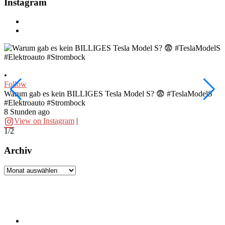
Instagram
•
•
Follow
F
Warum gab es kein BILLIGES Tesla Model S? 😨 #TeslaModelS
I
#Elektroauto #Strombock
#
8 Stunden ago
1
View on Instagram
|
1/2
2
Archiv
Archiv