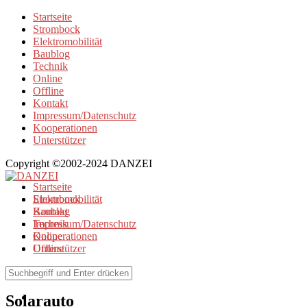
Startseite
Strombock
Elektromobilität
Baublog
Technik
Online
Offline
Kontakt
Impressum/Datenschutz
Kooperationen
Unterstützer
Copyright ©2002-2024 DANZEI
Startseite
Strombock
Elektromobilität
Kontakt
Baublog
Impressum/Datenschutz
Technik
Kooperationen
Online
Unterstützer
Offline
Browse Tag
Solarauto