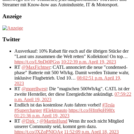
Streamer mit Know-how aus Autoindustrie, IT & Motorsport.
Anzeige
Twitter
Ausverkauf: 10% Rabatt für euch auf die übrigen Stücke der
"Lasst uns zusammen die Welt retten" Kollektion! On top…
https://t.co/L9pDt0PGss
10:22:39 p.m. April 19, 2023
RT
@MaxFichtner
: CATL annonciert die neue "condensed-
phase" Batterie mit 500 Wh/kg. Damit werden Träume wahr,
inklusive Flugbetrieb. Und 10…
08:02:51 p.m. April 19,
2023
RT
@morellwest
: Die "magischen 500Wh/kg". CATL ist der
zweite Hersteller, der diese Energiedichte ankündigt.
07:59:22
p.m. April 19, 2023
Endlich ist das kostenlose Auto fahren vorbei!
#Tesla
#Supercharger
#Elektroauto
https://t.co/Hfm9qH98fx
01:21:36 p.m. April 19, 2023
RT
@Dirk_
:
@MartinHund
Wenn ihr noch nicht Mitglied
unserer Community seid, kommt gern dazu.
https://t.co/JXZqPNlOAg
11:52:09 p.m. April 18, 2023