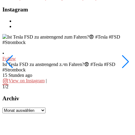
Instagram
•
•
Follow
F
Ist Tesla FSD zu anstrengend zum Fahren?😨 #Tesla #FSD
W
#Strombock
f
15 Stunden ago
2
View on Instagram
|
1/2
2
Archiv
Archiv