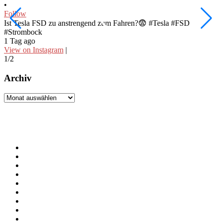
•
•
Follow
F
Ist Tesla FSD zu anstrengend zum Fahren?😨 #Tesla #FSD
W
#Strombock
f
1 Tag ago
2
View on Instagram
|
V
1/2
2
Archiv
Archiv