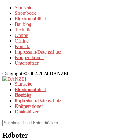
Startseite
Strombock
Elektromobilität
Baublog
Technik
Online
Offline
Kontakt
Impressum/Datenschutz
Kooperationen
Unterstützer
Copyright ©2002-2024 DANZEI
Startseite
Strombock
Elektromobilität
Kontakt
Baublog
Impressum/Datenschutz
Technik
Kooperationen
Online
Unterstützer
Offline
Browse Tag
Roboter