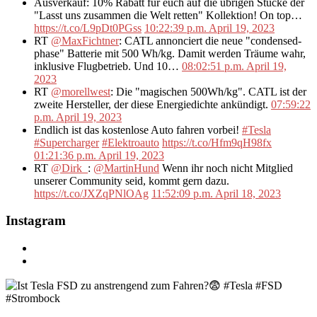
Ausverkauf: 10% Rabatt für euch auf die übrigen Stücke der
"Lasst uns zusammen die Welt retten" Kollektion! On top…
https://t.co/L9pDt0PGss
10:22:39 p.m. April 19, 2023
RT
@MaxFichtner
: CATL annonciert die neue "condensed-
phase" Batterie mit 500 Wh/kg. Damit werden Träume wahr,
inklusive Flugbetrieb. Und 10…
08:02:51 p.m. April 19,
2023
RT
@morellwest
: Die "magischen 500Wh/kg". CATL ist der
zweite Hersteller, der diese Energiedichte ankündigt.
07:59:22
p.m. April 19, 2023
Endlich ist das kostenlose Auto fahren vorbei!
#Tesla
#Supercharger
#Elektroauto
https://t.co/Hfm9qH98fx
01:21:36 p.m. April 19, 2023
RT
@Dirk_
:
@MartinHund
Wenn ihr noch nicht Mitglied
unserer Community seid, kommt gern dazu.
https://t.co/JXZqPNlOAg
11:52:09 p.m. April 18, 2023
Instagram