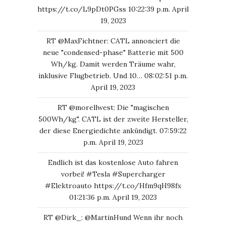
https://t.co/L9pDt0PGss
10:22:39 p.m. April
19, 2023
RT
@MaxFichtner
: CATL annonciert die
neue "condensed-phase" Batterie mit 500
Wh/kg. Damit werden Träume wahr,
inklusive Flugbetrieb. Und 10…
08:02:51 p.m.
April 19, 2023
RT
@morellwest
: Die "magischen
500Wh/kg". CATL ist der zweite Hersteller,
der diese Energiedichte ankündigt.
07:59:22
p.m. April 19, 2023
Endlich ist das kostenlose Auto fahren
vorbei!
#Tesla
#Supercharger
#Elektroauto
https://t.co/Hfm9qH98fx
01:21:36 p.m. April 19, 2023
RT
@Dirk_
:
@MartinHund
Wenn ihr noch