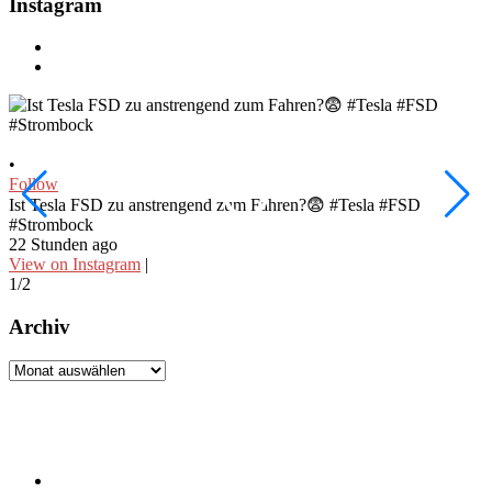
Instagram
•
•
Follow
F
Ist Tesla FSD zu anstrengend zum Fahren?😨 #Tesla #FSD
W
#Strombock
f
22 Stunden ago
2
View on Instagram
|
V
1/2
2
Archiv
Archiv