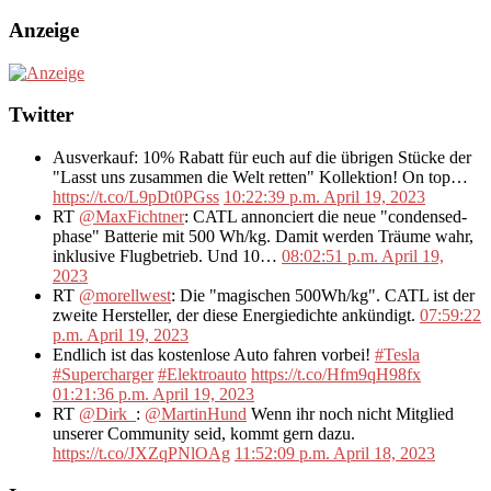
Anzeige
Twitter
Ausverkauf: 10% Rabatt für euch auf die übrigen Stücke der
"Lasst uns zusammen die Welt retten" Kollektion! On top…
https://t.co/L9pDt0PGss
10:22:39 p.m. April 19, 2023
RT
@MaxFichtner
: CATL annonciert die neue "condensed-
phase" Batterie mit 500 Wh/kg. Damit werden Träume wahr,
inklusive Flugbetrieb. Und 10…
08:02:51 p.m. April 19,
2023
RT
@morellwest
: Die "magischen 500Wh/kg". CATL ist der
zweite Hersteller, der diese Energiedichte ankündigt.
07:59:22
p.m. April 19, 2023
Endlich ist das kostenlose Auto fahren vorbei!
#Tesla
#Supercharger
#Elektroauto
https://t.co/Hfm9qH98fx
01:21:36 p.m. April 19, 2023
RT
@Dirk_
:
@MartinHund
Wenn ihr noch nicht Mitglied
unserer Community seid, kommt gern dazu.
https://t.co/JXZqPNlOAg
11:52:09 p.m. April 18, 2023