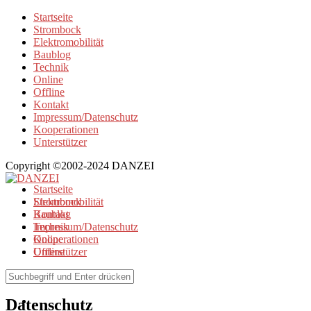
Startseite
Strombock
Elektromobilität
Baublog
Technik
Online
Offline
Kontakt
Impressum/Datenschutz
Kooperationen
Unterstützer
Copyright ©2002-2024 DANZEI
Startseite
Strombock
Elektromobilität
Kontakt
Baublog
Impressum/Datenschutz
Technik
Kooperationen
Online
Unterstützer
Offline
Browse Tag
Datenschutz