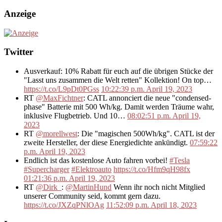
Anzeige
Twitter
Ausverkauf: 10% Rabatt für euch auf die übrigen Stücke der
"Lasst uns zusammen die Welt retten" Kollektion! On top…
https://t.co/L9pDt0PGss
10:22:39 p.m. April 19, 2023
RT
@MaxFichtner
: CATL annonciert die neue "condensed-
phase" Batterie mit 500 Wh/kg. Damit werden Träume wahr,
inklusive Flugbetrieb. Und 10…
08:02:51 p.m. April 19,
2023
RT
@morellwest
: Die "magischen 500Wh/kg". CATL ist der
zweite Hersteller, der diese Energiedichte ankündigt.
07:59:22
p.m. April 19, 2023
Endlich ist das kostenlose Auto fahren vorbei!
#Tesla
#Supercharger
#Elektroauto
https://t.co/Hfm9qH98fx
01:21:36 p.m. April 19, 2023
RT
@Dirk_
:
@MartinHund
Wenn ihr noch nicht Mitglied
unserer Community seid, kommt gern dazu.
https://t.co/JXZqPNlOAg
11:52:09 p.m. April 18, 2023