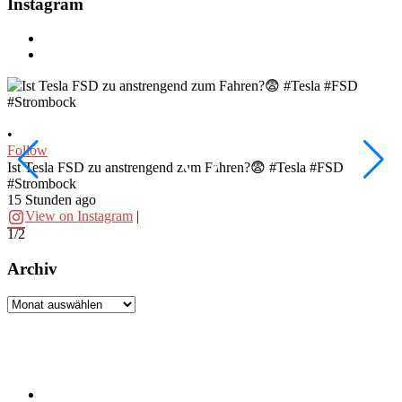
Instagram
•
•
Follow
F
Ist Tesla FSD zu anstrengend zum Fahren?😨 #Tesla #FSD
W
#Strombock
f
15 Stunden ago
2
View on Instagram
|
1/2
2
Archiv
Archiv