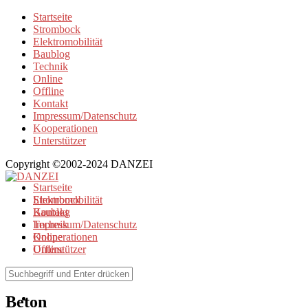
Startseite
Strombock
Elektromobilität
Baublog
Technik
Online
Offline
Kontakt
Impressum/Datenschutz
Kooperationen
Unterstützer
Copyright ©2002-2024 DANZEI
Startseite
Strombock
Elektromobilität
Kontakt
Baublog
Impressum/Datenschutz
Technik
Kooperationen
Online
Unterstützer
Offline
Browse Tag
Beton