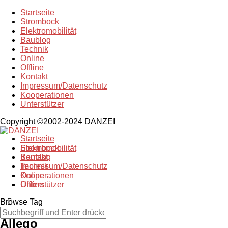
Startseite
Strombock
Elektromobilität
Baublog
Technik
Online
Offline
Kontakt
Impressum/Datenschutz
Kooperationen
Unterstützer
Copyright ©2002-2024 DANZEI
Startseite
Strombock
Elektromobilität
Kontakt
Baublog
Impressum/Datenschutz
Technik
Kooperationen
Online
Unterstützer
Offline
Browse Tag
Allego