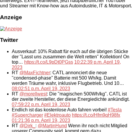
unterwegs. Ex-IT-Teamleiter, jetzt hauptberuflicher YouTuber
und Streamer mit Know-how aus Autoindustrie, IT & Motorsport.
Anzeige
Twitter
Ausverkauf: 10% Rabatt für euch auf die übrigen Stücke
der "Lasst uns zusammen die Welt retten" Kollektion! On
top…
https://t.co/L9pDt0PGss
10:22:39 p.m. April 19,
2023
RT
@MaxFichtner
: CATL annonciert die neue
"condensed-phase" Batterie mit 500 Wh/kg. Damit
werden Träume wahr, inklusive Flugbetrieb. Und 10…
08:02:51 p.m. April 19, 2023
RT
@morellwest
: Die "magischen 500Wh/kg". CATL ist
der zweite Hersteller, der diese Energiedichte ankündigt.
07:59:22 p.m. April 19, 2023
Endlich ist das kostenlose Auto fahren vorbei!
#Tesla
#Supercharger
#Elektroauto
https://t.co/Hfm9qH98fx
01:21:36 p.m. April 19, 2023
RT
@Dirk_
:
@MartinHund
Wenn ihr noch nicht Mitglied
unserer Community seid, kommt gern dazu.