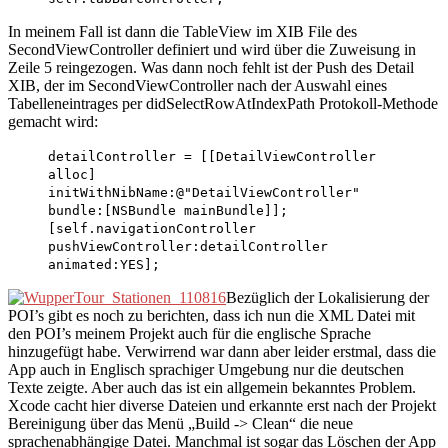
In meinem Fall ist dann die TableView im XIB File des
SecondViewController definiert und wird über die Zuweisung in
Zeile 5 reingezogen. Was dann noch fehlt ist der Push des Detail
XIB, der im SecondViewController nach der Auswahl eines
Tabelleneintrages per didSelectRowAtIndexPath Protokoll-Methode
gemacht wird:
detailController = [[DetailViewController
alloc]
initWithNibName:@"DetailViewController"
bundle:[NSBundle mainBundle]];
[self.navigationController
pushViewController:detailController
animated:YES];
Bezüglich der Lokalisierung der
POI’s gibt es noch zu berichten, dass ich nun die XML Datei mit
den POI’s meinem Projekt auch für die englische Sprache
hinzugefügt habe. Verwirrend war dann aber leider erstmal, dass die
App auch in Englisch sprachiger Umgebung nur die deutschen
Texte zeigte. Aber auch das ist ein allgemein bekanntes Problem.
Xcode cacht hier diverse Dateien und erkannte erst nach der Projekt
Bereinigung über das Menü „Build -> Clean“ die neue
sprachenabhängige Datei. Manchmal ist sogar das Löschen der App