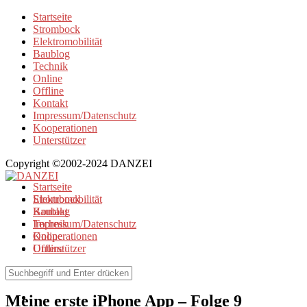
Startseite
Strombock
Elektromobilität
Baublog
Technik
Online
Offline
Kontakt
Impressum/Datenschutz
Kooperationen
Unterstützer
Copyright ©2002-2024 DANZEI
Startseite
Strombock
Elektromobilität
Kontakt
Baublog
Impressum/Datenschutz
Technik
Kooperationen
Online
Unterstützer
Offline
Technik
Meine erste iPhone App – Folge 9