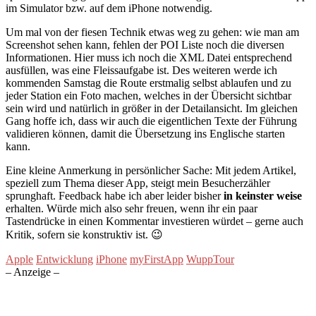
im Simulator bzw. auf dem iPhone notwendig.
Um mal von der fiesen Technik etwas weg zu gehen: wie man am
Screenshot sehen kann, fehlen der POI Liste noch die diversen
Informationen. Hier muss ich noch die XML Datei entsprechend
ausfüllen, was eine Fleissaufgabe ist. Des weiteren werde ich
kommenden Samstag die Route erstmalig selbst ablaufen und zu
jeder Station ein Foto machen, welches in der Übersicht sichtbar
sein wird und natürlich in größer in der Detailansicht. Im gleichen
Gang hoffe ich, dass wir auch die eigentlichen Texte der Führung
validieren können, damit die Übersetzung ins Englische starten
kann.
Eine kleine Anmerkung in persönlicher Sache: Mit jedem Artikel,
speziell zum Thema dieser App, steigt mein Besucherzähler
sprunghaft. Feedback habe ich aber leider bisher
in keinster weise
erhalten. Würde mich also sehr freuen, wenn ihr ein paar
Tastendrücke in einen Kommentar investieren würdet – gerne auch
Kritik, sofern sie konstruktiv ist. 😉
Apple
Entwicklung
iPhone
myFirstApp
WuppTour
– Anzeige –