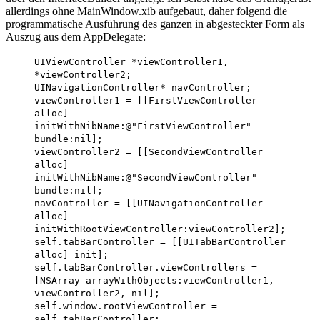
allerdings ohne MainWindow.xib aufgebaut, daher folgend die
programmatische Ausführung des ganzen in abgesteckter Form als
Auszug aus dem AppDelegate:
UIViewController *viewController1,
*viewController2;
UINavigationController* navController;
viewController1 = [[FirstViewController
alloc]
initWithNibName:@"FirstViewController"
bundle:nil];
viewController2 = [[SecondViewController
alloc]
initWithNibName:@"SecondViewController"
bundle:nil];
navController = [[UINavigationController
alloc]
initWithRootViewController:viewController2];
self.tabBarController = [[UITabBarController
alloc] init];
self.tabBarController.viewControllers =
[NSArray arrayWithObjects:viewController1,
viewController2, nil];
self.window.rootViewController =
self.tabBarController;