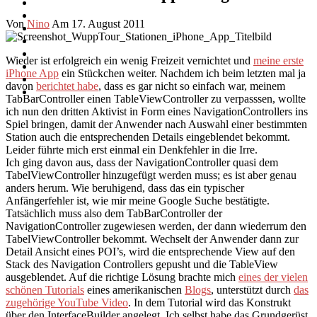
Von
Nino
Am 17. August 2011
Wieder ist erfolgreich ein wenig Freizeit vernichtet und
meine erste
iPhone App
ein Stückchen weiter. Nachdem ich beim letzten mal ja
davon
berichtet habe
, dass es gar nicht so einfach war, meinem
TabBarController einen TableViewController zu verpasssen, wollte
ich nun den dritten Aktivist in Form eines NavigationControllers ins
Spiel bringen, damit der Anwender nach Auswahl einer bestimmten
Station auch die entsprechenden Details eingeblendet bekommt.
Leider führte mich erst einmal ein Denkfehler in die Irre.
Ich ging davon aus, dass der NavigationController quasi dem
TabelViewController hinzugefügt werden muss; es ist aber genau
anders herum. Wie beruhigend, dass das ein typischer
Anfängerfehler ist, wie mir meine Google Suche bestätigte.
Tatsächlich muss also dem TabBarController der
NavigationController zugewiesen werden, der dann wiederrum den
TabelViewController bekommt. Wechselt der Anwender dann zur
Detail Ansicht eines POI’s, wird die entsprechende View auf den
Stack des Navigation Controllers gepusht und die TableView
ausgeblendet. Auf die richtige Lösung brachte mich
eines der vielen
schönen Tutorials
eines amerikanischen
Blogs
, unterstützt durch
das
zugehörige YouTube Video
. In dem Tutorial wird das Konstrukt
über den InterfaceBuilder angelegt. Ich selbst habe das Grundgerüst