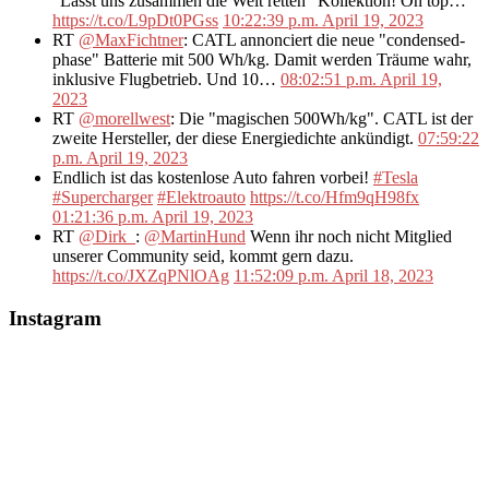
"Lasst uns zusammen die Welt retten" Kollektion! On top…
https://t.co/L9pDt0PGss
10:22:39 p.m. April 19, 2023
RT
@MaxFichtner
: CATL annonciert die neue "condensed-
phase" Batterie mit 500 Wh/kg. Damit werden Träume wahr,
inklusive Flugbetrieb. Und 10…
08:02:51 p.m. April 19,
2023
RT
@morellwest
: Die "magischen 500Wh/kg". CATL ist der
zweite Hersteller, der diese Energiedichte ankündigt.
07:59:22
p.m. April 19, 2023
Endlich ist das kostenlose Auto fahren vorbei!
#Tesla
#Supercharger
#Elektroauto
https://t.co/Hfm9qH98fx
01:21:36 p.m. April 19, 2023
RT
@Dirk_
:
@MartinHund
Wenn ihr noch nicht Mitglied
unserer Community seid, kommt gern dazu.
https://t.co/JXZqPNlOAg
11:52:09 p.m. April 18, 2023
Instagram