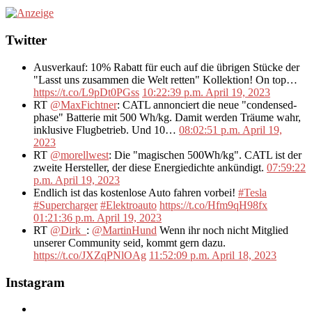
Twitter
Ausverkauf: 10% Rabatt für euch auf die übrigen Stücke der
"Lasst uns zusammen die Welt retten" Kollektion! On top…
https://t.co/L9pDt0PGss
10:22:39 p.m. April 19, 2023
RT
@MaxFichtner
: CATL annonciert die neue "condensed-
phase" Batterie mit 500 Wh/kg. Damit werden Träume wahr,
inklusive Flugbetrieb. Und 10…
08:02:51 p.m. April 19,
2023
RT
@morellwest
: Die "magischen 500Wh/kg". CATL ist der
zweite Hersteller, der diese Energiedichte ankündigt.
07:59:22
p.m. April 19, 2023
Endlich ist das kostenlose Auto fahren vorbei!
#Tesla
#Supercharger
#Elektroauto
https://t.co/Hfm9qH98fx
01:21:36 p.m. April 19, 2023
RT
@Dirk_
:
@MartinHund
Wenn ihr noch nicht Mitglied
unserer Community seid, kommt gern dazu.
https://t.co/JXZqPNlOAg
11:52:09 p.m. April 18, 2023
Instagram