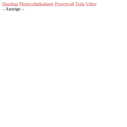
Hausbau
Photovoltaikanlage
Powerwall
Tesla
Video
– Anzeige –