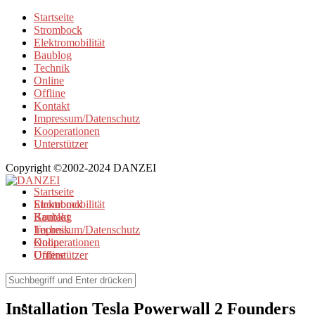
Startseite
Strombock
Elektromobilität
Baublog
Technik
Online
Offline
Kontakt
Impressum/Datenschutz
Kooperationen
Unterstützer
Copyright ©2002-2024 DANZEI
Startseite
Strombock
Elektromobilität
Kontakt
Baublog
Impressum/Datenschutz
Technik
Kooperationen
Online
Unterstützer
Offline
Offline
Installation Tesla Powerwall 2 Founders