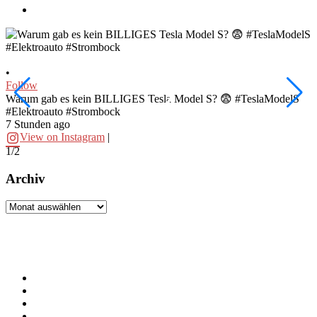
•
•
Follow
F
Warum gab es kein BILLIGES Tesla Model S? 😨 #TeslaModelS
I
#Elektroauto #Strombock
#
7 Stunden ago
1
View on Instagram
|
1/2
2
Archiv
Archiv