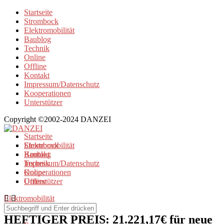
Startseite
Strombock
Elektromobilität
Baublog
Technik
Online
Offline
Kontakt
Impressum/Datenschutz
Kooperationen
Unterstützer
Copyright ©2002-2024 DANZEI
Startseite
Strombock
Elektromobilität
Kontakt
Baublog
Impressum/Datenschutz
Technik
Kooperationen
Online
Unterstützer
Offline
Elektromobilität
HEFTIGER PREIS: 21.221,17€ für neue