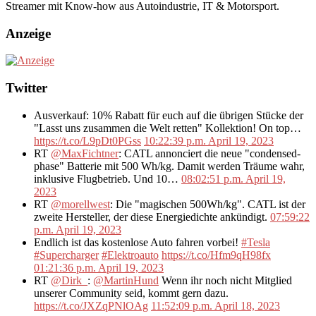
Streamer mit Know-how aus Autoindustrie, IT & Motorsport.
Anzeige
Twitter
Ausverkauf: 10% Rabatt für euch auf die übrigen Stücke der
"Lasst uns zusammen die Welt retten" Kollektion! On top…
https://t.co/L9pDt0PGss
10:22:39 p.m. April 19, 2023
RT
@MaxFichtner
: CATL annonciert die neue "condensed-
phase" Batterie mit 500 Wh/kg. Damit werden Träume wahr,
inklusive Flugbetrieb. Und 10…
08:02:51 p.m. April 19,
2023
RT
@morellwest
: Die "magischen 500Wh/kg". CATL ist der
zweite Hersteller, der diese Energiedichte ankündigt.
07:59:22
p.m. April 19, 2023
Endlich ist das kostenlose Auto fahren vorbei!
#Tesla
#Supercharger
#Elektroauto
https://t.co/Hfm9qH98fx
01:21:36 p.m. April 19, 2023
RT
@Dirk_
:
@MartinHund
Wenn ihr noch nicht Mitglied
unserer Community seid, kommt gern dazu.
https://t.co/JXZqPNlOAg
11:52:09 p.m. April 18, 2023