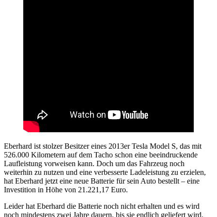
Eberhard ist stolzer Besitzer eines 2013er Tesla Model S, das mit
526.000 Kilometern auf dem Tacho schon eine beeindruckende
Laufleistung vorweisen kann. Doch um das Fahrzeug noch
weiterhin zu nutzen und eine verbesserte Ladeleistung zu erzielen,
hat Eberhard jetzt eine neue Batterie für sein Auto bestellt – eine
Investition in Höhe von 21.221,17 Euro.
Leider hat Eberhard die Batterie noch nicht erhalten und es wird
noch mindestens zwei Jahre dauern, bis sie endlich geliefert wird.