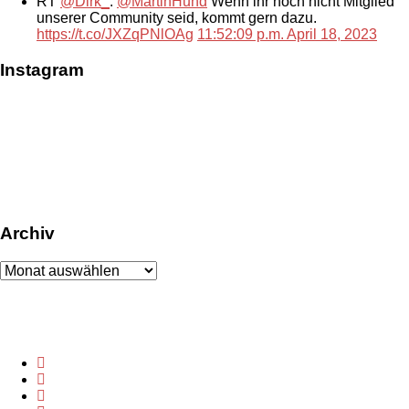
RT
@Dirk_
:
@MartinHund
Wenn ihr noch nicht Mitglied
unserer Community seid, kommt gern dazu.
https://t.co/JXZqPNlOAg
11:52:09 p.m. April 18, 2023
Instagram
Archiv
Archiv