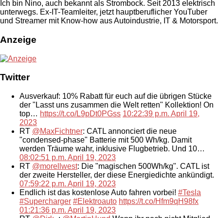
Ich bin Nino, auch bekannt als Strombock. Seit 2013 elektrisch
unterwegs. Ex-IT-Teamleiter, jetzt hauptberuflicher YouTuber
und Streamer mit Know-how aus Autoindustrie, IT & Motorsport.
Anzeige
Twitter
Ausverkauf: 10% Rabatt für euch auf die übrigen Stücke
der "Lasst uns zusammen die Welt retten" Kollektion! On
top…
https://t.co/L9pDt0PGss
10:22:39 p.m. April 19,
2023
RT
@MaxFichtner
: CATL annonciert die neue
"condensed-phase" Batterie mit 500 Wh/kg. Damit
werden Träume wahr, inklusive Flugbetrieb. Und 10…
08:02:51 p.m. April 19, 2023
RT
@morellwest
: Die "magischen 500Wh/kg". CATL ist
der zweite Hersteller, der diese Energiedichte ankündigt.
07:59:22 p.m. April 19, 2023
Endlich ist das kostenlose Auto fahren vorbei!
#Tesla
#Supercharger
#Elektroauto
https://t.co/Hfm9qH98fx
01:21:36 p.m. April 19, 2023