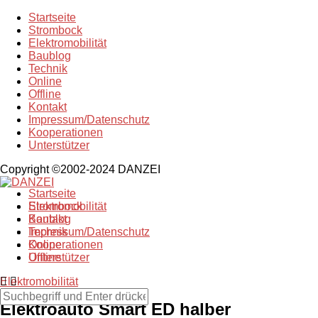
Startseite
Strombock
Elektromobilität
Baublog
Technik
Online
Offline
Kontakt
Impressum/Datenschutz
Kooperationen
Unterstützer
Copyright ©2002-2024 DANZEI
Startseite
Strombock
Elektromobilität
Kontakt
Baublog
Impressum/Datenschutz
Technik
Kooperationen
Online
Unterstützer
Offline
Elektromobilität
Elektroauto Smart ED halber