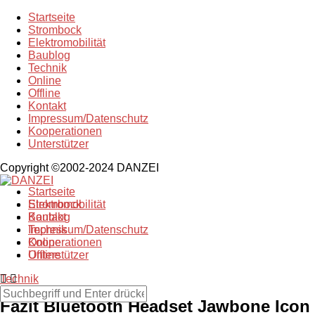
Startseite
Strombock
Elektromobilität
Baublog
Technik
Online
Offline
Kontakt
Impressum/Datenschutz
Kooperationen
Unterstützer
Copyright ©2002-2024 DANZEI
Startseite
Strombock
Elektromobilität
Kontakt
Baublog
Impressum/Datenschutz
Technik
Kooperationen
Online
Unterstützer
Offline
Technik
Fazit Bluetooth Headset Jawbone Icon