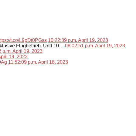
ttps://t.co/L9pDt0PGss
10:22:39 p.m. April 19, 2023
nklusive Flugbetrieb. Und 10…
08:02:51 p.m. April 19, 2023
 p.m. April 19, 2023
pril 19, 2023
lOAg
11:52:09 p.m. April 18, 2023