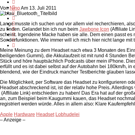
Von
Nino
Am 13. Juli 2011
Lange musste ich suchen und vor allem viel recherchieren, al
zu finden. Gelandet bin ich nun beim
Jawbone Icon
(Affiliate L
scheint. Irgendeine Macke haben sie alle. Dem einen passt es
Sonderfunktionen. Wie immer will ich mich hier nicht lange mit 
Meine Meinung zu dem Headset nach etwa 3 Monaten des Einsatze
beiligenden Gummi), die Akkulaufzeit ist mit rund 4 Stunden Bet
Stück und höre hauptsächlich Podcasts über mein iPhone. Diese
erfüllt und es ist dabei selbst auf der Autobahn bei 180km/h, 
blendend, wie der Eindruck mancher Testberichte glauben lasse
Die Möglichkeit, per Software das Headset zu konfigurieren od
Headset abschreckend ist, ist der relativ hohe Preis. Allerdings
(Affiliate Link) entschieden zu haben! Das Era hat auf der groß
an, zum Beispiel beim Kaugummi kauen, das Headset nochmal in
registriert werden würde. Alles in allem also: Klare Kaufempfe
Apple
Hardware
Headset
Lobhudelei
– Anzeige –