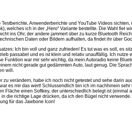
so Testberichte, Anwenderberichte und YouTube Videos sichten,
ink), welches ich in der „Hero“ Variante bestellte. Die Wahl fiel w
 nicht ins Ohr, der andere jammert über zu kurze Bluetooth Re
technischen Daten oder Bildern aufhalten, da findet ihr über Go
s: Ich bin voll und ganz zufrieden! Es tut was es soll, es si
rieb passabel und es ist klein und relativ unauffällig. Ich nutz
 Funktion war mir sehr wichtig, da mein Autoradio keine Bluet
in einem nicht gerade gut gedämmten Auto, laut genug. Die Sprac
n will.
er zu verändern, habe ich noch nicht getestet und sehe darin 
 war es mir das wert! Schlussendlich bin ich im nachhinein sehr 
en Fläche einen Softkey, der unterschiedlich belegt ist (einmal
 die richtige Lage drücken, da ich den Bügel nicht verwende. 
hlung für das Jawbone Icon!