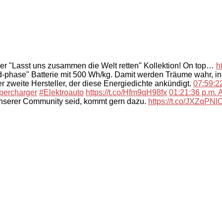
der "Lasst uns zusammen die Welt retten" Kollektion! On top…
h
-phase" Batterie mit 500 Wh/kg. Damit werden Träume wahr, i
 zweite Hersteller, der diese Energiedichte ankündigt.
07:59:22
percharger
#Elektroauto
https://t.co/Hfm9qH98fx
01:21:36 p.m. A
unserer Community seid, kommt gern dazu.
https://t.co/JXZqPN