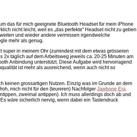
 um das für mich geeignete Bluetooth Headset für mein iPhone
irklich nicht leicht, weil es „das perfekte“ Headset nicht zu geben
ichweiten und wieder andere vermissen irgendwelche
ogle mehr als genug.
tzt super in meinem Ohr (zumindest mit dem etwas grösseren
e es 2x täglich auf dem Arbeitsweg jeweils ca. 20-25 Minuten am
ooth Anbindung unterstützt. Diese Aufgabe wird hervorragend
hqualität ist mehr als ausreichend, wenn auch nicht so
auch keinen grossartigen Nutzen. Einzig was im Grunde an dem
froh, mich nicht für den (teureren) Nachfolger
Jawbone Era
 antippen, zweimal antippen). Ich muss allerdings doch ab und
Es wäre sicherlich nervig, wenn dabei ein Tastendruck