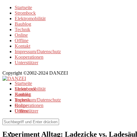
Startseite
Strombock
Elektromobilität
Baublog
Technik
Online
Offline
Kontakt
Impressum/Datenschutz
Kooperationen
Unterstützer
Copyright ©2002-2024 DANZEI
Startseite
Strombock
Elektromobilität
Kontakt
Baublog
Impressum/Datenschutz
Technik
Kooperationen
Online
Unterstützer
Offline
Elektromobilität
Experiment Alltag: Ladezicke vs. Ladesäu