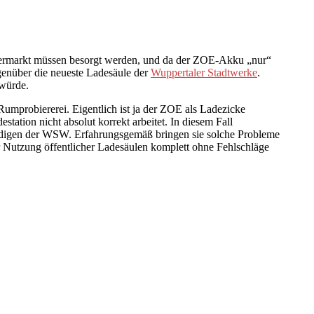
upermarkt müssen besorgt werden, und da der ZOE-Akku „nur“
egenüber die neueste Ladesäule der
Wuppertaler Stadtwerke
.
 würde.
Rumprobiererei. Eigentlich ist ja der ZOE als Ladezicke
ation nicht absolut korrekt arbeitet. In diesem Fall
tändigen der WSW. Erfahrungsgemäß bringen sie solche Probleme
er Nutzung öffentlicher Ladesäulen komplett ohne Fehlschläge