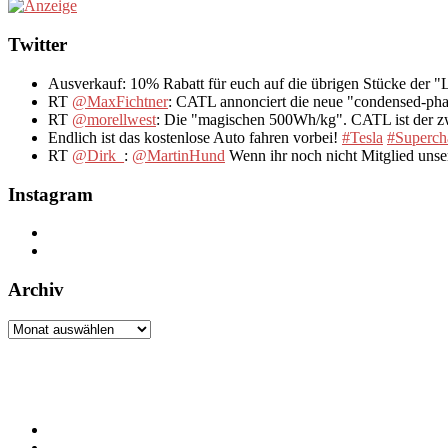
Twitter
Ausverkauf: 10% Rabatt für euch auf die übrigen Stücke der 
RT
@MaxFichtner
: CATL annonciert die neue "condensed-pha
RT
@morellwest
: Die "magischen 500Wh/kg". CATL ist der zwe
Endlich ist das kostenlose Auto fahren vorbei!
#Tesla
#Superch
RT
@Dirk_
:
@MartinHund
Wenn ihr noch nicht Mitglied uns
Instagram
Archiv
Archiv