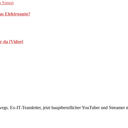
as Elektroauto?
r da [Video]
rwegs. Ex-IT-Teamleiter, jetzt hauptberuflicher YouTuber und Streame