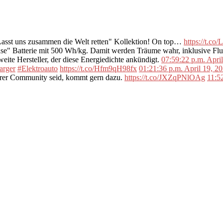
"Lasst uns zusammen die Welt retten" Kollektion! On top…
https://t.c
se" Batterie mit 500 Wh/kg. Damit werden Träume wahr, inklusive F
ite Hersteller, der diese Energiedichte ankündigt.
07:59:22 p.m. Apri
arger
#Elektroauto
https://t.co/Hfm9qH98fx
01:21:36 p.m. April 19, 2
erer Community seid, kommt gern dazu.
https://t.co/JXZqPNlOAg
11:5