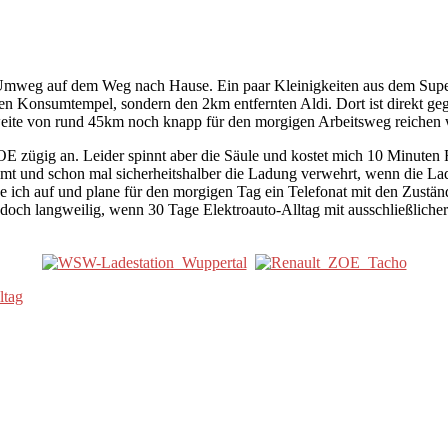
nen Umweg auf dem Weg nach Hause. Ein paar Kleinigkeiten aus dem S
enen Konsumtempel, sondern den 2km entfernten Aldi. Dort ist direkt g
hweite von rund 45km noch knapp für den morgigen Arbeitsweg reichen
OE zügig an. Leider spinnt aber die Säule und kostet mich 10 Minuten 
 und schon mal sicherheitshalber die Ladung verwehrt, wenn die Ladest
gebe ich auf und plane für den morgigen Tag ein Telefonat mit den Zus
s doch langweilig, wenn 30 Tage Elektroauto-Alltag mit ausschließlich
ltag