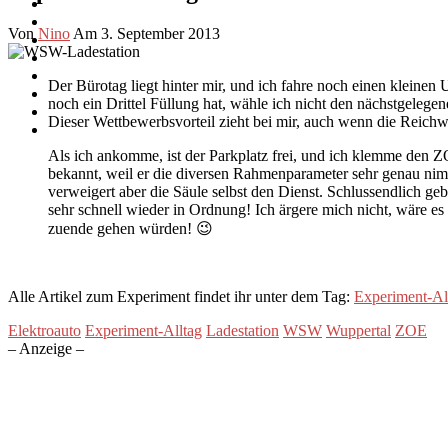
Von
Nino
Am 3. September 2013
Der Bürotag liegt hinter mir, und ich fahre noch einen klei
noch ein Drittel Füllung hat, wähle ich nicht den nächstgeleg
Dieser Wettbewerbsvorteil zieht bei mir, auch wenn die Reic
Als ich ankomme, ist der Parkplatz frei, und ich klemme den Z
bekannt, weil er die diversen Rahmenparameter sehr genau nimmt
verweigert aber die Säule selbst den Dienst. Schlussendlich 
sehr schnell wieder in Ordnung! Ich ärgere mich nicht, wäre e
zuende gehen würden! 😉
Alle Artikel zum Experiment findet ihr unter dem Tag:
Experiment-Al
Elektroauto
Experiment-Alltag
Ladestation
WSW
Wuppertal
ZOE
– Anzeige –