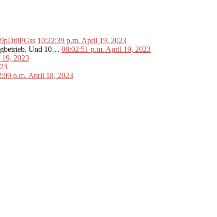
o/L9pDt0PGss
10:22:39 p.m. April 19, 2023
lugbetrieb. Und 10…
08:02:51 p.m. April 19, 2023
l 19, 2023
023
2:09 p.m. April 18, 2023