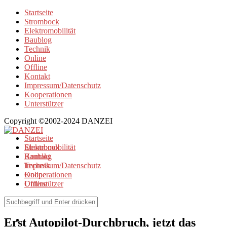
Startseite
Strombock
Elektromobilität
Baublog
Technik
Online
Offline
Kontakt
Impressum/Datenschutz
Kooperationen
Unterstützer
Copyright ©2002-2024 DANZEI
Startseite
Strombock
Elektromobilität
Kontakt
Baublog
Impressum/Datenschutz
Technik
Kooperationen
Online
Unterstützer
Offline
Elektromobilität
Erst Autopilot-Durchbruch, jetzt das