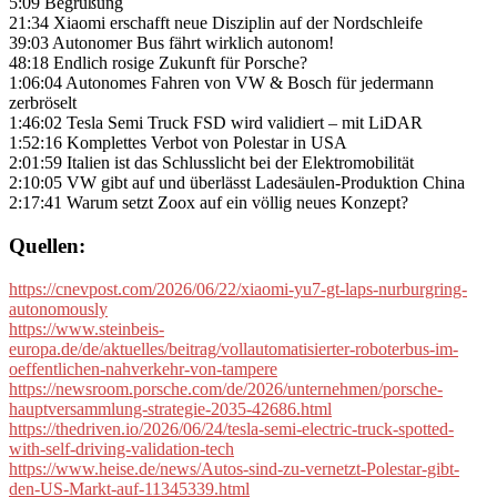
5:09 Begrüßung
21:34 Xiaomi erschafft neue Disziplin auf der Nordschleife
39:03 Autonomer Bus fährt wirklich autonom!
48:18 Endlich rosige Zukunft für Porsche?
1:06:04 Autonomes Fahren von VW & Bosch für jedermann
zerbröselt
1:46:02 Tesla Semi Truck FSD wird validiert – mit LiDAR
1:52:16 Komplettes Verbot von Polestar in USA
2:01:59 Italien ist das Schlusslicht bei der Elektromobilität
2:10:05 VW gibt auf und überlässt Ladesäulen-Produktion China
2:17:41 Warum setzt Zoox auf ein völlig neues Konzept?
Quellen:
https://cnevpost.com/2026/06/22/xiaomi-yu7-gt-laps-nurburgring-
autonomously
https://www.steinbeis-
europa.de/de/aktuelles/beitrag/vollautomatisierter-roboterbus-im-
oeffentlichen-nahverkehr-von-tampere
https://newsroom.porsche.com/de/2026/unternehmen/porsche-
hauptversammlung-strategie-2035-42686.html
https://thedriven.io/2026/06/24/tesla-semi-electric-truck-spotted-
with-self-driving-validation-tech
https://www.heise.de/news/Autos-sind-zu-vernetzt-Polestar-gibt-
den-US-Markt-auf-11345339.html