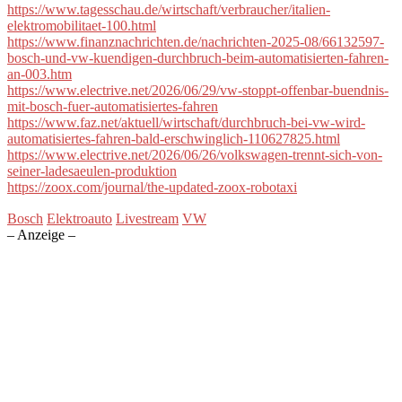
https://www.tagesschau.de/wirtschaft/verbraucher/italien-
elektromobilitaet-100.html
https://www.finanznachrichten.de/nachrichten-2025-08/66132597-
bosch-und-vw-kuendigen-durchbruch-beim-automatisierten-fahren-
an-003.htm
https://www.electrive.net/2026/06/29/vw-stoppt-offenbar-buendnis-
mit-bosch-fuer-automatisiertes-fahren
https://www.faz.net/aktuell/wirtschaft/durchbruch-bei-vw-wird-
automatisiertes-fahren-bald-erschwinglich-110627825.html
https://www.electrive.net/2026/06/26/volkswagen-trennt-sich-von-
seiner-ladesaeulen-produktion
https://zoox.com/journal/the-updated-zoox-robotaxi
Bosch
Elektroauto
Livestream
VW
– Anzeige –