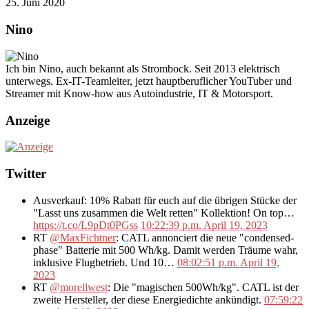
25. Juni 2020
Nino
Ich bin Nino, auch bekannt als Strombock. Seit 2013 elektrisch
unterwegs. Ex-IT-Teamleiter, jetzt hauptberuflicher YouTuber und
Streamer mit Know-how aus Autoindustrie, IT & Motorsport.
Anzeige
Twitter
Ausverkauf: 10% Rabatt für euch auf die übrigen Stücke der
"Lasst uns zusammen die Welt retten" Kollektion! On top…
https://t.co/L9pDt0PGss
10:22:39 p.m. April 19, 2023
RT
@MaxFichtner
: CATL annonciert die neue "condensed-
phase" Batterie mit 500 Wh/kg. Damit werden Träume wahr,
inklusive Flugbetrieb. Und 10…
08:02:51 p.m. April 19,
2023
RT
@morellwest
: Die "magischen 500Wh/kg". CATL ist der
zweite Hersteller, der diese Energiedichte ankündigt.
07:59:22