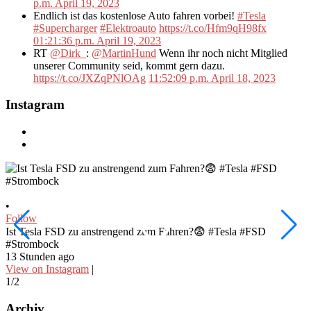
p.m. April 19, 2023
Endlich ist das kostenlose Auto fahren vorbei!
#Tesla
#Supercharger
#Elektroauto
https://t.co/Hfm9qH98fx
01:21:36 p.m. April 19, 2023
RT
@Dirk_
:
@MartinHund
Wenn ihr noch nicht Mitglied
unserer Community seid, kommt gern dazu.
https://t.co/JXZqPNlOAg
11:52:09 p.m. April 18, 2023
Instagram
•
•
Follow
F
Ist Tesla FSD zu anstrengend zum Fahren?😨 #Tesla #FSD
W
#Strombock
f
13 Stunden ago
2
View on Instagram
|
V
1/2
2
Archiv