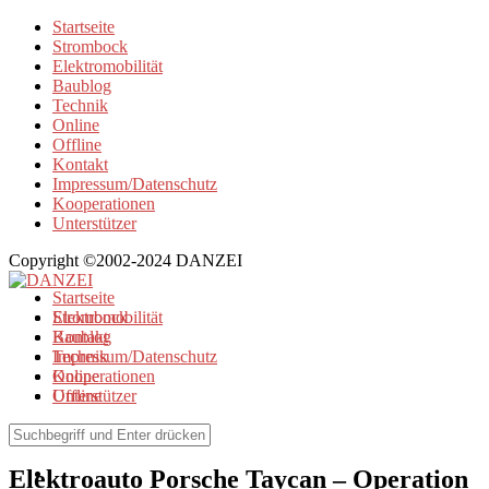
Startseite
Strombock
Elektromobilität
Baublog
Technik
Online
Offline
Kontakt
Impressum/Datenschutz
Kooperationen
Unterstützer
Copyright ©2002-2024 DANZEI
Startseite
Strombock
Elektromobilität
Kontakt
Baublog
Impressum/Datenschutz
Technik
Kooperationen
Online
Unterstützer
Offline
Elektromobilität
Elektroauto Porsche Taycan – Operation