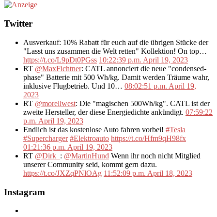
Twitter
Ausverkauf: 10% Rabatt für euch auf die übrigen Stücke der
"Lasst uns zusammen die Welt retten" Kollektion! On top…
https://t.co/L9pDt0PGss
10:22:39 p.m. April 19, 2023
RT
@MaxFichtner
: CATL annonciert die neue "condensed-
phase" Batterie mit 500 Wh/kg. Damit werden Träume wahr,
inklusive Flugbetrieb. Und 10…
08:02:51 p.m. April 19,
2023
RT
@morellwest
: Die "magischen 500Wh/kg". CATL ist der
zweite Hersteller, der diese Energiedichte ankündigt.
07:59:22
p.m. April 19, 2023
Endlich ist das kostenlose Auto fahren vorbei!
#Tesla
#Supercharger
#Elektroauto
https://t.co/Hfm9qH98fx
01:21:36 p.m. April 19, 2023
RT
@Dirk_
:
@MartinHund
Wenn ihr noch nicht Mitglied
unserer Community seid, kommt gern dazu.
https://t.co/JXZqPNlOAg
11:52:09 p.m. April 18, 2023
Instagram