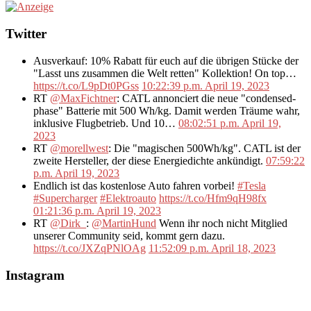
Twitter
Ausverkauf: 10% Rabatt für euch auf die übrigen Stücke der
"Lasst uns zusammen die Welt retten" Kollektion! On top…
https://t.co/L9pDt0PGss
10:22:39 p.m. April 19, 2023
RT
@MaxFichtner
: CATL annonciert die neue "condensed-
phase" Batterie mit 500 Wh/kg. Damit werden Träume wahr,
inklusive Flugbetrieb. Und 10…
08:02:51 p.m. April 19,
2023
RT
@morellwest
: Die "magischen 500Wh/kg". CATL ist der
zweite Hersteller, der diese Energiedichte ankündigt.
07:59:22
p.m. April 19, 2023
Endlich ist das kostenlose Auto fahren vorbei!
#Tesla
#Supercharger
#Elektroauto
https://t.co/Hfm9qH98fx
01:21:36 p.m. April 19, 2023
RT
@Dirk_
:
@MartinHund
Wenn ihr noch nicht Mitglied
unserer Community seid, kommt gern dazu.
https://t.co/JXZqPNlOAg
11:52:09 p.m. April 18, 2023
Instagram