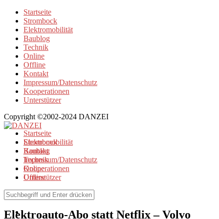
Startseite
Strombock
Elektromobilität
Baublog
Technik
Online
Offline
Kontakt
Impressum/Datenschutz
Kooperationen
Unterstützer
Copyright ©2002-2024 DANZEI
Startseite
Strombock
Elektromobilität
Kontakt
Baublog
Impressum/Datenschutz
Technik
Kooperationen
Online
Unterstützer
Offline
Elektromobilität
Elektroauto-Abo statt Netflix – Volvo