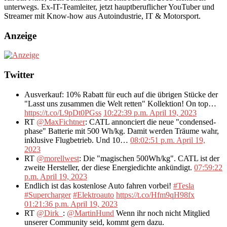
unterwegs. Ex-IT-Teamleiter, jetzt hauptberuflicher YouTuber und
Streamer mit Know-how aus Autoindustrie, IT & Motorsport.
Anzeige
Twitter
Ausverkauf: 10% Rabatt für euch auf die übrigen Stücke der
"Lasst uns zusammen die Welt retten" Kollektion! On top…
https://t.co/L9pDt0PGss
10:22:39 p.m. April 19, 2023
RT
@MaxFichtner
: CATL annonciert die neue "condensed-
phase" Batterie mit 500 Wh/kg. Damit werden Träume wahr,
inklusive Flugbetrieb. Und 10…
08:02:51 p.m. April 19,
2023
RT
@morellwest
: Die "magischen 500Wh/kg". CATL ist der
zweite Hersteller, der diese Energiedichte ankündigt.
07:59:22
p.m. April 19, 2023
Endlich ist das kostenlose Auto fahren vorbei!
#Tesla
#Supercharger
#Elektroauto
https://t.co/Hfm9qH98fx
01:21:36 p.m. April 19, 2023
RT
@Dirk_
:
@MartinHund
Wenn ihr noch nicht Mitglied
unserer Community seid, kommt gern dazu.