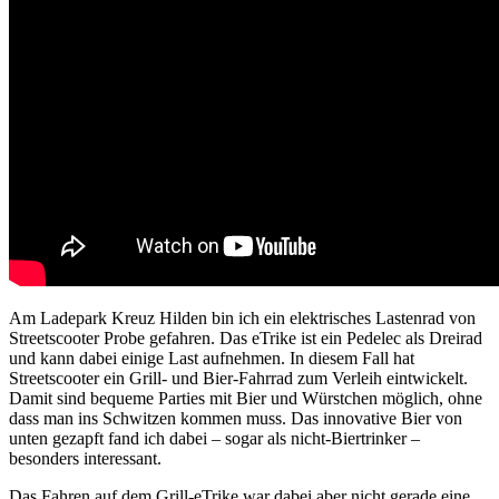
Am Ladepark Kreuz Hilden bin ich ein elektrisches Lastenrad von
Streetscooter Probe gefahren. Das eTrike ist ein Pedelec als Dreirad
und kann dabei einige Last aufnehmen. In diesem Fall hat
Streetscooter ein Grill- und Bier-Fahrrad zum Verleih eintwickelt.
Damit sind bequeme Parties mit Bier und Würstchen möglich, ohne
dass man ins Schwitzen kommen muss. Das innovative Bier von
unten gezapft fand ich dabei – sogar als nicht-Biertrinker –
besonders interessant.
Das Fahren auf dem Grill-eTrike war dabei aber nicht gerade eine