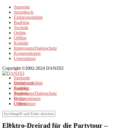
Startseite
Strombock
Elektromobilität
Baublog
Technik
Online
Offline
Kontakt
Impressum/Datenschutz
Kooperationen
Unterstützer
Copyright ©2002-2024 DANZEI
Startseite
Strombock
Elektromobilität
Kontakt
Baublog
Impressum/Datenschutz
Technik
Kooperationen
Online
Unterstützer
Offline
Elektromobilität
Elektro-Dreirad für die Partytour –