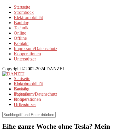
Startseite
Strombock
Elektromobilität
Baublog
Technik
Online
Offline
Kontakt
Impressum/Datenschutz
Kooperationen
Unterstützer
Copyright ©2002-2024 DANZEI
Startseite
Strombock
Elektromobilität
Kontakt
Baublog
Impressum/Datenschutz
Technik
Kooperationen
Online
Unterstützer
Offline
Elektromobilität
Eine ganze Woche ohne Tesla? Mein