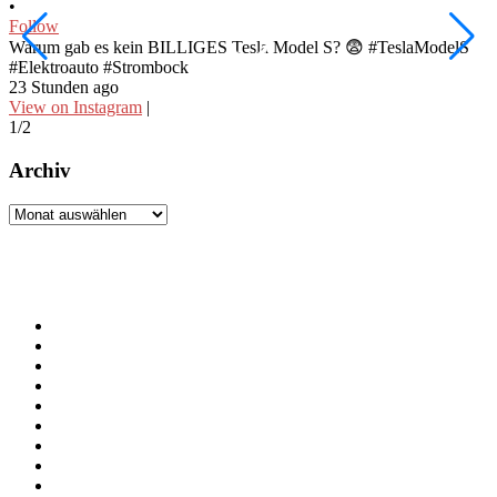
•
•
Follow
F
Warum gab es kein BILLIGES Tesla Model S? 😨 #TeslaModelS
I
#Elektroauto #Strombock
#
23 Stunden ago
2
View on Instagram
|
V
1/2
2
Archiv
Archiv