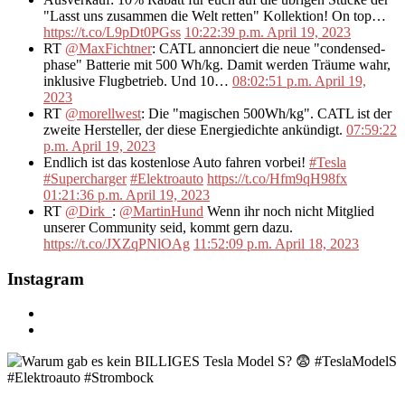
"Lasst uns zusammen die Welt retten" Kollektion! On top…
https://t.co/L9pDt0PGss
10:22:39 p.m. April 19, 2023
RT
@MaxFichtner
: CATL annonciert die neue "condensed-
phase" Batterie mit 500 Wh/kg. Damit werden Träume wahr,
inklusive Flugbetrieb. Und 10…
08:02:51 p.m. April 19,
2023
RT
@morellwest
: Die "magischen 500Wh/kg". CATL ist der
zweite Hersteller, der diese Energiedichte ankündigt.
07:59:22
p.m. April 19, 2023
Endlich ist das kostenlose Auto fahren vorbei!
#Tesla
#Supercharger
#Elektroauto
https://t.co/Hfm9qH98fx
01:21:36 p.m. April 19, 2023
RT
@Dirk_
:
@MartinHund
Wenn ihr noch nicht Mitglied
unserer Community seid, kommt gern dazu.
https://t.co/JXZqPNlOAg
11:52:09 p.m. April 18, 2023
Instagram