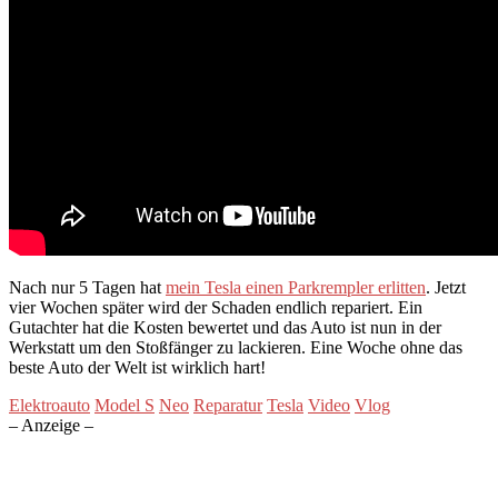
Nach nur 5 Tagen hat
mein Tesla einen Parkrempler erlitten
. Jetzt
vier Wochen später wird der Schaden endlich repariert. Ein
Gutachter hat die Kosten bewertet und das Auto ist nun in der
Werkstatt um den Stoßfänger zu lackieren. Eine Woche ohne das
beste Auto der Welt ist wirklich hart!
Elektroauto
Model S
Neo
Reparatur
Tesla
Video
Vlog
– Anzeige –