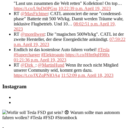
"Lasst uns zusammen die Welt retten" Kollektion! On top…
https://t.co/L9pDt0PGss
10:22:39 p.m. April 19, 2023
RT
@MaxFichtner
: CATL annonciert die neue "condensed-
phase" Batterie mit 500 Wh/kg. Damit werden Träume wahr,
inklusive Flugbetrieb. Und 10…
08:02:51 p.m. April 19,
2023
RT
@morellwest
: Die "magischen 500Wh/kg". CATL ist der
zweite Hersteller, der diese Energiedichte ankündigt.
07:59:22
p.m. April 19, 2023
Endlich ist das kostenlose Auto fahren vorbei!
#Tesla
#Supercharger
#Elektroauto
https://t.co/Hfm9qH98fx
01:21:36 p.m. April 19, 2023
RT
@Dirk_
:
@MartinHund
Wenn ihr noch nicht Mitglied
unserer Community seid, kommt gern dazu.
https://t.co/JXZqPNlOAg
11:52:09 p.m. April 18, 2023
Instagram
•