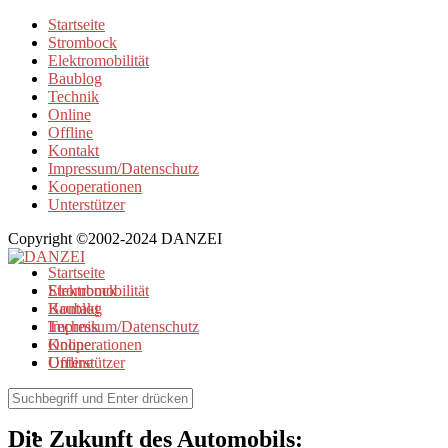
Startseite
Strombock
Elektromobilität
Baublog
Technik
Online
Offline
Kontakt
Impressum/Datenschutz
Kooperationen
Unterstützer
Copyright ©2002-2024 DANZEI
Startseite
Strombock
Elektromobilität
Kontakt
Baublog
Impressum/Datenschutz
Technik
Kooperationen
Online
Unterstützer
Offline
Elektromobilität
Die Zukunft des Automobils: