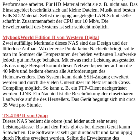
Performance arbeitet. Für HD-Material reicht sie z. B. nicht aus. Das
Einsatzgebiet beschränkt sich auf kleine Dateien, Musik und besten
Falls SD-Material. Selbst die üppig ausgelegte LAN-Schnittstelle
schafft in Zusammenarbeit der CPU nur 10 Mb/s. Die
Erweiterbarkeit des Systems ist sehr schlecht möglich.
MybookWorld Edition II von Western Digital
Zwei auffällige Merkmale dieses NAS sind das Design und der
lüfterlose Aufbau. Wo der erste Punkt keine Nachteile bringt, sollte
man im Sommer die Temperaturen der beiden verbauten Laufwerke
jedoch gut im Auge behalten. Mit etwas mehr Leistung ausgestattet
als das obige Beispiel kommt dieser Netzwerkspeicher auf um die
40 Mb/s und bedient ebenso alle Anforderungen des
Heimanwenders. Das System kann dank SSH-Zugang erweitert
werden und durch die vielen Unterstützer im Netz ist auch Cross-
Compiling möglich. So kann z. B. ein FTP-Client nachgerüstet
werden. LINK Ein Nachteil ist die Beschränkung der einsetzbaren
Laufwerke auf die des Herstellers. Das Gerät begnügt sich mit circa
35 Watt pro Stunde.
TS-419P II von Qnap
Dieses NAS bedient die obere (und leider auch sehr teure)
Leistungsklasse. Bis auf den Preis gibt es bei diesem Gerät kaum
Schwächen. Die Software ist sehr gut durchdacht und kann üppig
durch Plugins erweitert werden. Selbst die Erweiterung des