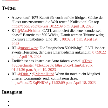
Twitter
Ausverkauf: 10% Rabatt für euch auf die übrigen Stücke der
"Lasst uns zusammen die Welt retten" Kollektion! On top…
https://t.co/L9pDt0PGss
10:22:39 p.m. April 19, 2023
RT
@MaxFichtner
: CATL annonciert die neue "condensed-
phase" Batterie mit 500 Wh/kg. Damit werden Träume wahr,
inklusive Flugbetrieb. Und 10…
08:02:51 p.m. April 19,
2023
RT
@morellwest
: Die "magischen 500Wh/kg". CATL ist der
zweite Hersteller, der diese Energiedichte ankündigt.
07:59:22
p.m. April 19, 2023
Endlich ist das kostenlose Auto fahren vorbei!
#Tesla
#Supercharger
#Elektroauto
https://t.co/Hfm9qH98fx
01:21:36 p.m. April 19, 2023
RT
@Dirk_
:
@MartinHund
Wenn ihr noch nicht Mitglied
unserer Community seid, kommt gern dazu.
https://t.co/JXZqPNlOAg
11:52:09 p.m. April 18, 2023
Instagram