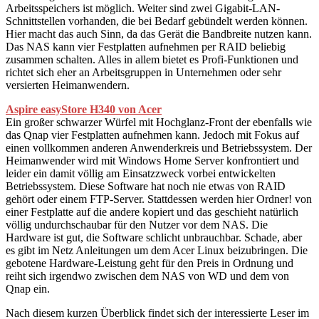
Arbeitsspeichers ist möglich. Weiter sind zwei Gigabit-LAN-
Schnittstellen vorhanden, die bei Bedarf gebündelt werden können.
Hier macht das auch Sinn, da das Gerät die Bandbreite nutzen kann.
Das NAS kann vier Festplatten aufnehmen per RAID beliebig
zusammen schalten. Alles in allem bietet es Profi-Funktionen und
richtet sich eher an Arbeitsgruppen in Unternehmen oder sehr
versierten Heimanwendern.
Aspire easyStore H340 von Acer
Ein großer schwarzer Würfel mit Hochglanz-Front der ebenfalls wie
das Qnap vier Festplatten aufnehmen kann. Jedoch mit Fokus auf
einen vollkommen anderen Anwenderkreis und Betriebssystem. Der
Heimanwender wird mit Windows Home Server konfrontiert und
leider ein damit völlig am Einsatzzweck vorbei entwickelten
Betriebssystem. Diese Software hat noch nie etwas von RAID
gehört oder einem FTP-Server. Stattdessen werden hier Ordner! von
einer Festplatte auf die andere kopiert und das geschieht natürlich
völlig undurchschaubar für den Nutzer vor dem NAS. Die
Hardware ist gut, die Software schlicht unbrauchbar. Schade, aber
es gibt im Netz Anleitungen um dem Acer Linux beizubringen. Die
gebotene Hardware-Leistung geht für den Preis in Ordnung und
reiht sich irgendwo zwischen dem NAS von WD und dem von
Qnap ein.
Nach diesem kurzen Überblick findet sich der interessierte Leser im