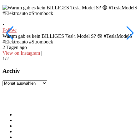
•
•
Follow
F
Warum gab es kein BILLIGES Tesla Model S? 😨 #TeslaModelS
I
#Elektroauto #Strombock
#
2 Tagen ago
3
View on Instagram
|
V
1/2
2
Archiv
Archiv