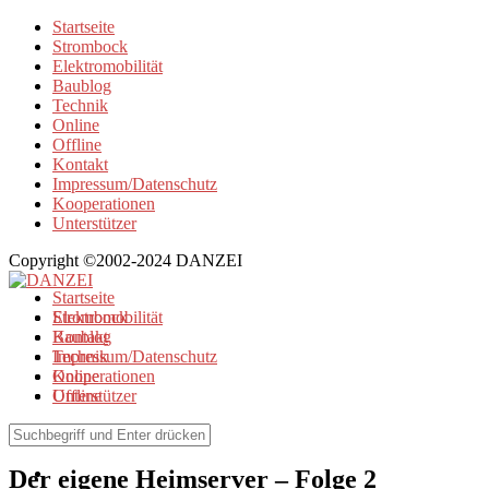
Startseite
Strombock
Elektromobilität
Baublog
Technik
Online
Offline
Kontakt
Impressum/Datenschutz
Kooperationen
Unterstützer
Copyright ©2002-2024 DANZEI
Startseite
Strombock
Elektromobilität
Kontakt
Baublog
Impressum/Datenschutz
Technik
Kooperationen
Online
Unterstützer
Offline
Technik
Der eigene Heimserver – Folge 2