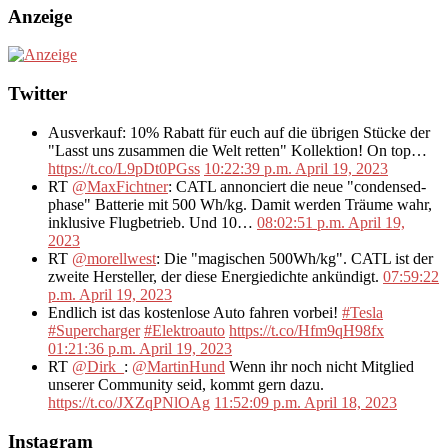
Anzeige
Twitter
Ausverkauf: 10% Rabatt für euch auf die übrigen Stücke der
"Lasst uns zusammen die Welt retten" Kollektion! On top…
https://t.co/L9pDt0PGss
10:22:39 p.m. April 19, 2023
RT
@MaxFichtner
: CATL annonciert die neue "condensed-
phase" Batterie mit 500 Wh/kg. Damit werden Träume wahr,
inklusive Flugbetrieb. Und 10…
08:02:51 p.m. April 19,
2023
RT
@morellwest
: Die "magischen 500Wh/kg". CATL ist der
zweite Hersteller, der diese Energiedichte ankündigt.
07:59:22
p.m. April 19, 2023
Endlich ist das kostenlose Auto fahren vorbei!
#Tesla
#Supercharger
#Elektroauto
https://t.co/Hfm9qH98fx
01:21:36 p.m. April 19, 2023
RT
@Dirk_
:
@MartinHund
Wenn ihr noch nicht Mitglied
unserer Community seid, kommt gern dazu.
https://t.co/JXZqPNlOAg
11:52:09 p.m. April 18, 2023
Instagram