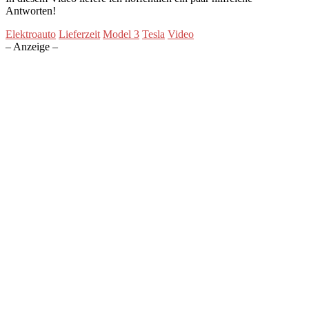
Antworten!
Elektroauto
Lieferzeit
Model 3
Tesla
Video
– Anzeige –