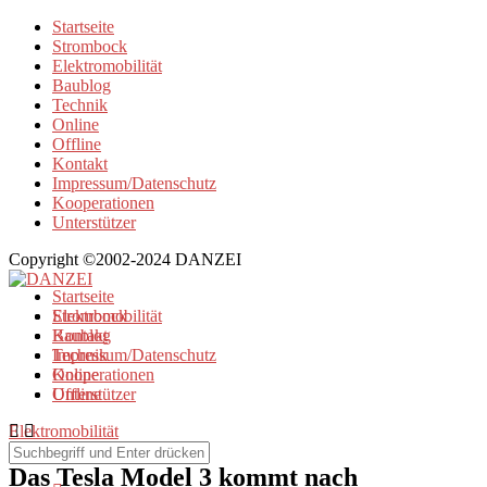
Startseite
Strombock
Elektromobilität
Baublog
Technik
Online
Offline
Kontakt
Impressum/Datenschutz
Kooperationen
Unterstützer
Copyright ©2002-2024 DANZEI
Startseite
Strombock
Elektromobilität
Kontakt
Baublog
Impressum/Datenschutz
Technik
Kooperationen
Online
Unterstützer
Offline
Elektromobilität
Das Tesla Model 3 kommt nach