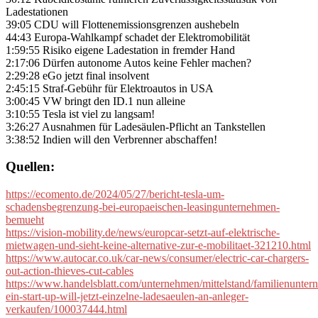
Ladestationen
39:05 CDU will Flottenemissionsgrenzen aushebeln
44:43 Europa-Wahlkampf schadet der Elektromobilität
1:59:55 Risiko eigene Ladestation in fremder Hand
2:17:06 Dürfen autonome Autos keine Fehler machen?
2:29:28 eGo jetzt final insolvent
2:45:15 Straf-Gebühr für Elektroautos in USA
3:00:45 VW bringt den ID.1 nun alleine
3:10:55 Tesla ist viel zu langsam!
3:26:27 Ausnahmen für Ladesäulen-Pflicht an Tankstellen
3:38:52 Indien will den Verbrenner abschaffen!
Quellen:
https://ecomento.de/2024/05/27/bericht-tesla-um-
schadensbegrenzung-bei-europaeischen-leasingunternehmen-
bemueht
https://vision-mobility.de/news/europcar-setzt-auf-elektrische-
mietwagen-und-sieht-keine-alternative-zur-e-mobilitaet-321210.html
https://www.autocar.co.uk/car-news/consumer/electric-car-chargers-
out-action-thieves-cut-cables
https://www.handelsblatt.com/unternehmen/mittelstand/familienuntern
ein-start-up-will-jetzt-einzelne-ladesaeulen-an-anleger-
verkaufen/100037444.html