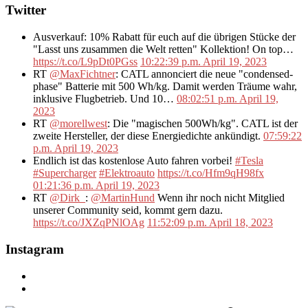
Twitter
Ausverkauf: 10% Rabatt für euch auf die übrigen Stücke der
"Lasst uns zusammen die Welt retten" Kollektion! On top…
https://t.co/L9pDt0PGss
10:22:39 p.m. April 19, 2023
RT
@MaxFichtner
: CATL annonciert die neue "condensed-
phase" Batterie mit 500 Wh/kg. Damit werden Träume wahr,
inklusive Flugbetrieb. Und 10…
08:02:51 p.m. April 19,
2023
RT
@morellwest
: Die "magischen 500Wh/kg". CATL ist der
zweite Hersteller, der diese Energiedichte ankündigt.
07:59:22
p.m. April 19, 2023
Endlich ist das kostenlose Auto fahren vorbei!
#Tesla
#Supercharger
#Elektroauto
https://t.co/Hfm9qH98fx
01:21:36 p.m. April 19, 2023
RT
@Dirk_
:
@MartinHund
Wenn ihr noch nicht Mitglied
unserer Community seid, kommt gern dazu.
https://t.co/JXZqPNlOAg
11:52:09 p.m. April 18, 2023
Instagram