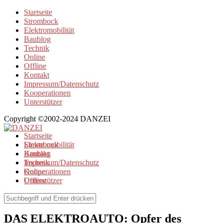
Startseite
Strombock
Elektromobilität
Baublog
Technik
Online
Offline
Kontakt
Impressum/Datenschutz
Kooperationen
Unterstützer
Copyright ©2002-2024 DANZEI
Startseite
Strombock
Elektromobilität
Kontakt
Baublog
Impressum/Datenschutz
Technik
Kooperationen
Online
Unterstützer
Offline
Elektromobilität
DAS ELEKTROAUTO: Opfer des