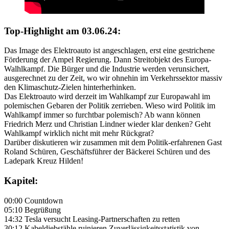
Top-Highlight am 03.06.24:
Das Image des Elektroauto ist angeschlagen, erst eine gestrichene
Förderung der Ampel Regierung. Dann Streitobjekt des Europa-
Walhlkampf. Die Bürger und die Industrie werden verunsichert,
ausgerechnet zu der Zeit, wo wir ohnehin im Verkehrssektor massiv
den Klimaschutz-Zielen hinterherhinken.
Das Elektroauto wird derzeit im Wahlkampf zur Europawahl im
polemischen Gebaren der Politik zerrieben. Wieso wird Politik im
Wahlkampf immer so furchtbar polemisch? Ab wann können
Friedrich Merz und Christian Lindner wieder klar denken? Geht
Wahlkampf wirklich nicht mit mehr Rückgrat?
Darüber diskutieren wir zusammen mit dem Politik-erfahrenen Gast
Roland Schüren, Geschäftsführer der Bäckerei Schüren und des
Ladepark Kreuz Hilden!
Kapitel:
00:00 Countdown
05:10 Begrüßung
14:32 Tesla versucht Leasing-Partnerschaften zu retten
30:12 Kabeldiebstähle ruinieren Zuverlässigkeitsstatistik von