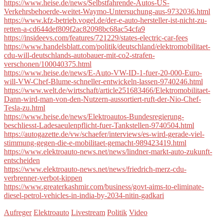
https://www.heise.de/news/Selbstfahrende-Autos-US-
Verkehrsbehoerde-weitet-Waymo-Untersuchung-aus-9732036.html
https://www.kfz-betrieb.vogel.de/der-e-auto-hersteller-ist-nicht-zu-
retten-a-cd644def809f2ac82098bc68ac54cfa9
https://insideevs.com/features/721229/states-electric-car-fees
https://www.handelsblatt.com/politik/deutschland/elektromobilitaet-
cdu-will-deutschlands-autobauer-mit-co2-strafen-
verschonen/100040375.html
https://www.heise.de/news/E-Auto-VW-ID-1-fuer-20-000-Euro-
will-VW-Chef-Blume-schneller-entwickeln-lassen-9740246.html
https://www.welt.de/wirtschaft/article251683466/Elektromobilitaet-
Dann-wird-man-von-den-Nutzern-aussortiert-ruft-der-Nio-Chef-
Tesla-zu.html
https://www.heise.de/news/Elektroautos-Bundesregierung-
beschliesst-Ladesaeulenpflicht-fuer-Tankstellen-9740504.html
https://autogazette.de/vw/schaefer/interviews/es-wird-gerade-viel-
stimmung-gegen-die-e-mobilitaet-gemacht-989423419.html
https://www.elektroauto-news.net/news/lindner-markt-auto-zukunft-
entscheiden
https://www.elektroauto-news.net/news/friedrich-merz-cdu-
verbrenner-verbot-kippen
https://www.greaterkashmir.com/business/govt-aims-to-eliminate-
diesel-petrol-vehicles-in-india-by-2034-nitin-gadkari
Aufreger
Elektroauto
Livestream
Politik
Video