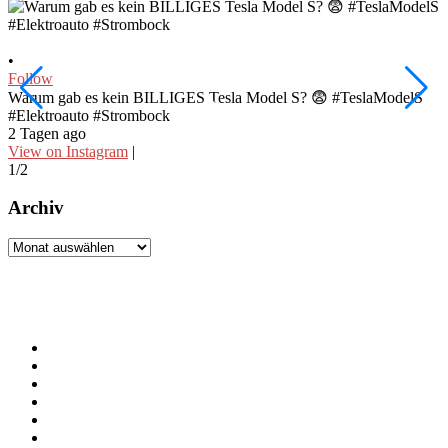
•
•
Follow
F
Warum gab es kein BILLIGES Tesla Model S? 😨 #TeslaModelS
I
#Elektroauto #Strombock
#
2 Tagen ago
3
View on Instagram
|
V
1/2
2
Archiv
Archiv