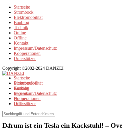
Startseite
Strombock
Elektromobilität
Baublog
Technik
Online
Offline
Kontakt
Impressum/Datenschutz
Kooperationen
Unterstützer
Copyright ©2002-2024 DANZEI
Startseite
Strombock
Elektromobilität
Kontakt
Baublog
Impressum/Datenschutz
Technik
Kooperationen
Online
Unterstützer
Offline
Elektromobilität
Darum ist ein Tesla ein Kackstuhl! – Ove