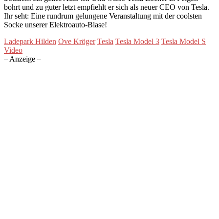
bohrt und zu guter letzt empfiehlt er sich als neuer CEO von Tesla.
Ihr seht: Eine rundrum gelungene Veranstaltung mit der coolsten
Socke unserer Elektroauto-Blase!
Ladepark Hilden
Ove Kröger
Tesla
Tesla Model 3
Tesla Model S
Video
– Anzeige –