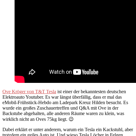
Ove Kröger von T&T Tesla
ist einer der bekanntesten deutschen
Elektroauto Youtuber. Es war längst überfällig, dass er mal das
eMobil-Frühstück-Hebdo am Ladepark Kreuz Hilden besucht. Es
wurde ein großes Zuschauertreffen und Q&A mit Ove in der
Backstube abgehalten, alle anderen Räume waren zu klein, was
wirklich nicht an Oves 75kg liegt. 😉
Dabei erklärt er unter anderem, warum ein Tesla ein Kackstuhl, aber
trotzdem ein geiles Auto ist. Und wieso Tesla Löcher in Felgen