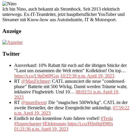
Ich bin Nino, auch bekannt als Strombock. Seit 2013 elektrisch
unterwegs. Ex-IT-Teamleiter, jetzt hauptberuflicher YouTuber und
Streamer mit Know-how aus Autoindustrie, IT & Motorsport.
Anzeige
Twitter
Ausverkauf: 10% Rabatt für euch auf die übrigen Stücke der
"Lasst uns zusammen die Welt retten" Kollektion! On top…
https://t.co/L9pDt0PGss
10:22:39 p.m. April 19, 2023
RT
@MaxFichtner
: CATL annonciert die neue "condensed-
phase" Batterie mit 500 Wh/kg. Damit werden Träume wahr,
inklusive Flugbetrieb. Und 10…
08:02:51 p.m. April 19,
2023
RT
@morellwest
: Die "magischen 500Wh/kg". CATL ist der
zweite Hersteller, der diese Energiedichte ankündigt.
07:59:22
p.m. April 19, 2023
Endlich ist das kostenlose Auto fahren vorbei!
#Tesla
#Supercharger
#Elektroauto
https://t.co/Hfm9qH98fx
01:21:36 p.m. April 19, 2023