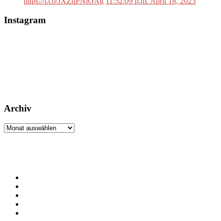
https://t.co/JXZqPNlOAg
11:52:09 p.m. April 18, 2023
Instagram
Archiv
Archiv