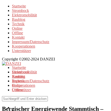
Startseite
Strombock
Elektromobilität
Baublog
Technik
Online
Offline
Kontakt
Impressum/Datenschutz
Kooperationen
Unterstützer
Copyright ©2002-2024 DANZEI
Startseite
Strombock
Elektromobilität
Kontakt
Baublog
Impressum/Datenschutz
Technik
Kooperationen
Online
Unterstützer
Offline
Elektromobilität
/
Offline
Bergischer Energiewende Stammtisch –