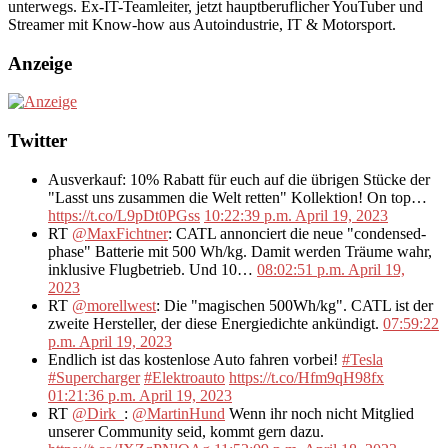
unterwegs. Ex-IT-Teamleiter, jetzt hauptberuflicher YouTuber und
Streamer mit Know-how aus Autoindustrie, IT & Motorsport.
Anzeige
Twitter
Ausverkauf: 10% Rabatt für euch auf die übrigen Stücke der
"Lasst uns zusammen die Welt retten" Kollektion! On top…
https://t.co/L9pDt0PGss
10:22:39 p.m. April 19, 2023
RT
@MaxFichtner
: CATL annonciert die neue "condensed-
phase" Batterie mit 500 Wh/kg. Damit werden Träume wahr,
inklusive Flugbetrieb. Und 10…
08:02:51 p.m. April 19,
2023
RT
@morellwest
: Die "magischen 500Wh/kg". CATL ist der
zweite Hersteller, der diese Energiedichte ankündigt.
07:59:22
p.m. April 19, 2023
Endlich ist das kostenlose Auto fahren vorbei!
#Tesla
#Supercharger
#Elektroauto
https://t.co/Hfm9qH98fx
01:21:36 p.m. April 19, 2023
RT
@Dirk_
:
@MartinHund
Wenn ihr noch nicht Mitglied
unserer Community seid, kommt gern dazu.