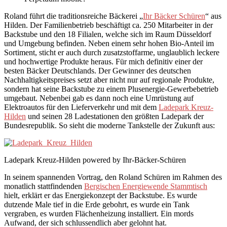
Roland führt die traditionsreiche Bäckerei „
Ihr Bäcker Schüren
“ aus
Hilden. Der Familienbetrieb beschäftigt ca. 250 Mitarbeiter in der
Backstube und den 18 Filialen, welche sich im Raum Düsseldorf
und Umgebung befinden. Neben einem sehr hohen Bio-Anteil im
Sortiment, sticht er auch durch zusatzstoffarme, unglaublich leckere
und hochwertige Produkte heraus. Für mich definitiv einer der
besten Bäcker Deutschlands. Der Gewinner des deutschen
Nachhaltigkeitspreises setzt aber nicht nur auf regionale Produkte,
sondern hat seine Backstube zu einem Plusenergie-Gewerbebetrieb
umgebaut. Nebenbei gab es dann noch eine Umrüstung auf
Elektroautos für den Lieferverkehr und mit dem
Ladepark Kreuz-
Hilden
und seinen 28 Ladestationen den größten Ladepark der
Bundesrepublik. So sieht die moderne Tankstelle der Zukunft aus:
Ladepark Kreuz-Hilden powered by Ihr-Bäcker-Schüren
In seinem spannenden Vortrag, den Roland Schüren im Rahmen des
monatlich stattfindenden
Bergischen Energiewende Stammtisch
hielt, erklärt er das Energiekonzept der Backstube. Es wurde
dutzende Male tief in die Erde gebohrt, es wurde ein Tank
vergraben, es wurden Flächenheizung installiert. Ein mords
Aufwand, der sich schlussendlich aber gelohnt hat.