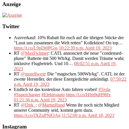
Anzeige
Twitter
Ausverkauf: 10% Rabatt für euch auf die übrigen Stücke der
"Lasst uns zusammen die Welt retten" Kollektion! On top…
https://t.co/L9pDt0PGss
10:22:39 p.m. April 19, 2023
RT
@MaxFichtner
: CATL annonciert die neue "condensed-
phase" Batterie mit 500 Wh/kg. Damit werden Träume wahr,
inklusive Flugbetrieb. Und 10…
08:02:51 p.m. April 19,
2023
RT
@morellwest
: Die "magischen 500Wh/kg". CATL ist der
zweite Hersteller, der diese Energiedichte ankündigt.
07:59:22
p.m. April 19, 2023
Endlich ist das kostenlose Auto fahren vorbei!
#Tesla
#Supercharger
#Elektroauto
https://t.co/Hfm9qH98fx
01:21:36 p.m. April 19, 2023
RT
@Dirk_
:
@MartinHund
Wenn ihr noch nicht Mitglied
unserer Community seid, kommt gern dazu.
https://t.co/JXZqPNlOAg
11:52:09 p.m. April 18, 2023
Instagram