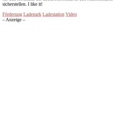
sicherstellen. I like it!
Förderung
Ladepark
Ladestation
Video
– Anzeige –