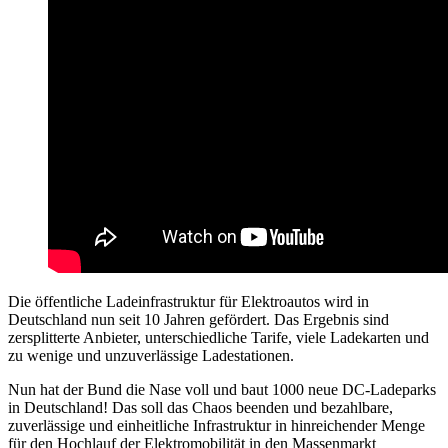
Die öffentliche Ladeinfrastruktur für Elektroautos wird in
Deutschland nun seit 10 Jahren gefördert. Das Ergebnis sind
zersplitterte Anbieter, unterschiedliche Tarife, viele Ladekarten und
zu wenige und unzuverlässige Ladestationen.
Nun hat der Bund die Nase voll und baut 1000 neue DC-Ladeparks
in Deutschland! Das soll das Chaos beenden und bezahlbare,
zuverlässige und einheitliche Infrastruktur in hinreichender Menge
für den Hochlauf der Elektromobilität in den Massenmarkt