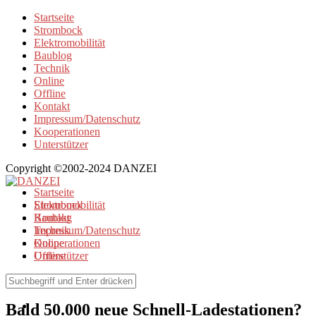
Startseite
Strombock
Elektromobilität
Baublog
Technik
Online
Offline
Kontakt
Impressum/Datenschutz
Kooperationen
Unterstützer
Copyright ©2002-2024 DANZEI
Startseite
Strombock
Elektromobilität
Kontakt
Baublog
Impressum/Datenschutz
Technik
Kooperationen
Online
Unterstützer
Offline
Elektromobilität
Bald 50.000 neue Schnell-Ladestationen?