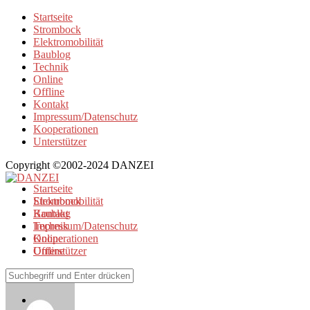
Startseite
Strombock
Elektromobilität
Baublog
Technik
Online
Offline
Kontakt
Impressum/Datenschutz
Kooperationen
Unterstützer
Copyright ©2002-2024 DANZEI
Startseite
Strombock
Elektromobilität
Kontakt
Baublog
Impressum/Datenschutz
Technik
Kooperationen
Online
Unterstützer
Offline
Browse alle Artikel von