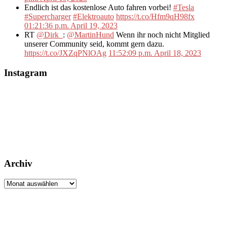
Endlich ist das kostenlose Auto fahren vorbei!
#Tesla
#Supercharger
#Elektroauto
https://t.co/Hfm9qH98fx
01:21:36 p.m. April 19, 2023
RT
@Dirk_
:
@MartinHund
Wenn ihr noch nicht Mitglied
unserer Community seid, kommt gern dazu.
https://t.co/JXZqPNlOAg
11:52:09 p.m. April 18, 2023
Instagram
Archiv
Archiv