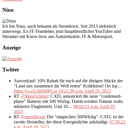
Nino
Ich bin Nino, auch bekannt als Strombock. Seit 2013 elektrisch
unterwegs. Ex-IT-Teamleiter, jetzt hauptberuflicher YouTuber und
Streamer mit Know-how aus Autoindustrie, IT & Motorsport.
Anzeige
Twitter
Ausverkauf: 10% Rabatt für euch auf die übrigen Stücke der
"Lasst uns zusammen die Welt retten" Kollektion! On top…
https://t.co/L9pDt0PGss
10:22:39 p.m. April 19, 2023
RT
@MaxFichtner
: CATL annonciert die neue "condensed-
phase" Batterie mit 500 Wh/kg. Damit werden Träume wahr,
inklusive Flugbetrieb. Und 10…
08:02:51 p.m. April 19,
2023
RT
@morellwest
: Die "magischen 500Wh/kg". CATL ist der
zweite Hersteller, der diese Energiedichte ankündigt.
07:59:22
p.m. April 19, 2023