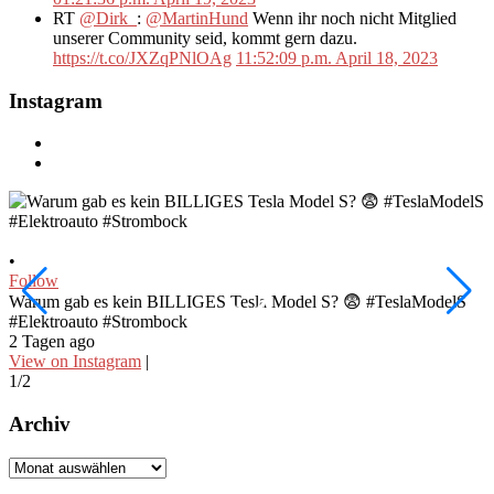
RT
@Dirk_
:
@MartinHund
Wenn ihr noch nicht Mitglied
unserer Community seid, kommt gern dazu.
https://t.co/JXZqPNlOAg
11:52:09 p.m. April 18, 2023
Instagram
•
•
Follow
F
Warum gab es kein BILLIGES Tesla Model S? 😨 #TeslaModelS
I
#Elektroauto #Strombock
#
2 Tagen ago
3
View on Instagram
|
V
1/2
2
Archiv
Archiv