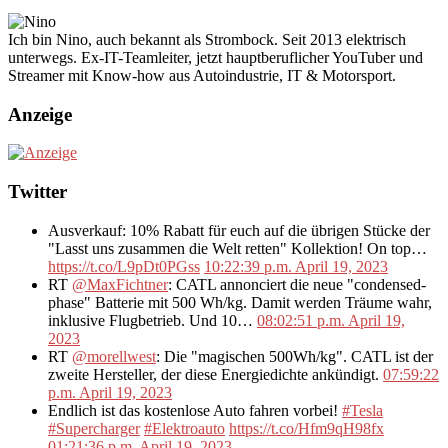
Ich bin Nino, auch bekannt als Strombock. Seit 2013 elektrisch
unterwegs. Ex-IT-Teamleiter, jetzt hauptberuflicher YouTuber und
Streamer mit Know-how aus Autoindustrie, IT & Motorsport.
Anzeige
Twitter
Ausverkauf: 10% Rabatt für euch auf die übrigen Stücke der
"Lasst uns zusammen die Welt retten" Kollektion! On top…
https://t.co/L9pDt0PGss
10:22:39 p.m. April 19, 2023
RT
@MaxFichtner
: CATL annonciert die neue "condensed-
phase" Batterie mit 500 Wh/kg. Damit werden Träume wahr,
inklusive Flugbetrieb. Und 10…
08:02:51 p.m. April 19,
2023
RT
@morellwest
: Die "magischen 500Wh/kg". CATL ist der
zweite Hersteller, der diese Energiedichte ankündigt.
07:59:22
p.m. April 19, 2023
Endlich ist das kostenlose Auto fahren vorbei!
#Tesla
#Supercharger
#Elektroauto
https://t.co/Hfm9qH98fx
01:21:36 p.m. April 19, 2023