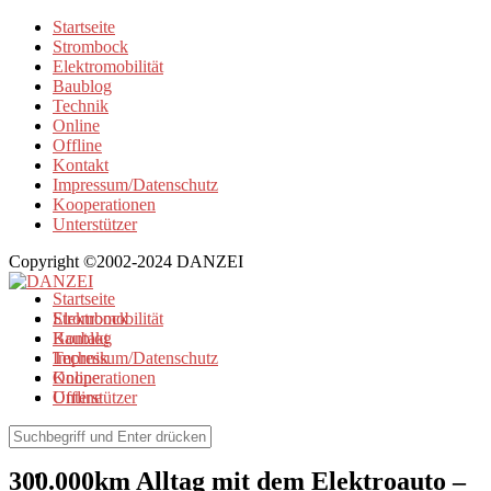
Startseite
Strombock
Elektromobilität
Baublog
Technik
Online
Offline
Kontakt
Impressum/Datenschutz
Kooperationen
Unterstützer
Copyright ©2002-2024 DANZEI
Startseite
Strombock
Elektromobilität
Kontakt
Baublog
Impressum/Datenschutz
Technik
Kooperationen
Online
Unterstützer
Offline
Elektromobilität
300.000km Alltag mit dem Elektroauto –