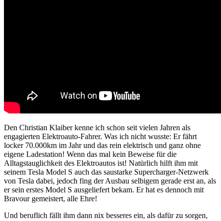
Den Christian Klaiber kenne ich schon seit vielen Jahren als
engagierten Elektroauto-Fahrer. Was ich nicht wusste: Er fährt
locker 70.000km im Jahr und das rein elektrisch und ganz ohne
eigene Ladestation! Wenn das mal kein Beweise für die
Alltagstauglichkeit des Elektroautos ist! Natürlich hilft ihm mit
seinem Tesla Model S auch das saustarke Supercharger-Netzwerk
von Tesla dabei, jedoch fing der Ausbau selbigem gerade erst an, als
er sein erstes Model S ausgeliefert bekam. Er hat es dennoch mit
Bravour gemeistert, alle Ehre!
Und beruflich fällt ihm dann nix besseres ein, als dafür zu sorgen,