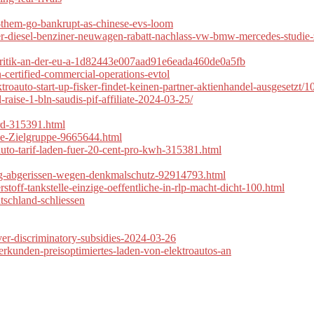
et-them-go-bankrupt-as-chinese-evs-loom
ner-diesel-benziner-neuwagen-rabatt-nachlass-vw-bmw-mercedes-studie
r-kritik-an-der-eu-a-1d82443e007aad91e6eada460de0a5fb
-certified-commercial-operations-evtol
troauto-start-up-fisker-findet-keinen-partner-aktienhandel-ausgesetzt/
-raise-1-bln-saudis-pif-affiliate-2024-03-25/
ird-315391.html
e-Zielgruppe-9665644.html
auto-tarif-laden-fuer-20-cent-pro-kwh-315381.html
rg-abgerissen-wegen-denkmalschutz-92914793.html
toff-tankstelle-einzige-oeffentliche-in-rlp-macht-dicht-100.html
tschland-schliessen
ver-discriminatory-subsidies-2024-03-26
rkunden-preisoptimiertes-laden-von-elektroautos-an