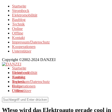
Startseite
Strombock
Elektromobilität
Baublog
Technik
Online
Offline
Kontakt
Impressum/Datenschutz
Kooperationen
Unterstützer
Copyright ©2002-2024 DANZEI
Startseite
Strombock
Elektromobilität
Kontakt
Baublog
Impressum/Datenschutz
Technik
Kooperationen
Online
Unterstützer
Offline
Elektromobilität
Wieso wird das Elektroauto gerade cool i