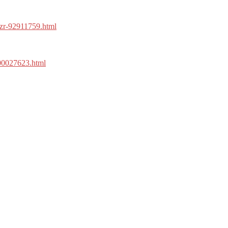
-zr-92911759.html
100027623.html