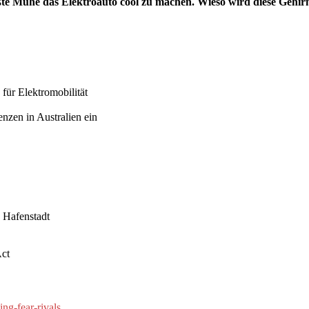
ößte Mühe das Elektroauto cool zu machen. Wieso wird diese Gehi
ür Elektromobilität
enzen in Australien ein
 Hafenstadt
Act
ng-fear-rivals