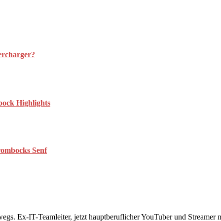
ercharger?
bock Highlights
trombocks Senf
rwegs. Ex-IT-Teamleiter, jetzt hauptberuflicher YouTuber und Streame