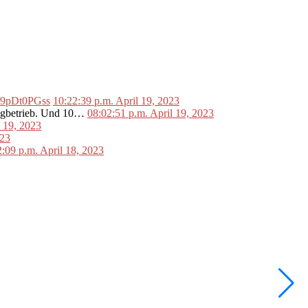
o/L9pDt0PGss
10:22:39 p.m. April 19, 2023
lugbetrieb. Und 10…
08:02:51 p.m. April 19, 2023
l 19, 2023
023
2:09 p.m. April 18, 2023
•
F
I
2