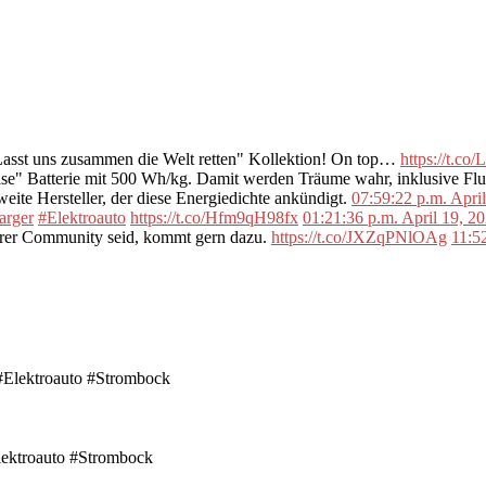
"Lasst uns zusammen die Welt retten" Kollektion! On top…
https://t.c
se" Batterie mit 500 Wh/kg. Damit werden Träume wahr, inklusive F
ite Hersteller, der diese Energiedichte ankündigt.
07:59:22 p.m. Apri
arger
#Elektroauto
https://t.co/Hfm9qH98fx
01:21:36 p.m. April 19, 2
erer Community seid, kommt gern dazu.
https://t.co/JXZqPNlOAg
11:5
ektroauto #Strombock