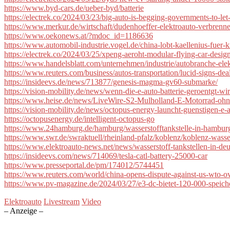
https://www.byd-cars.de/ueber-byd/batterie
https://electrek.co/2024/03/23/big-auto-is-begging-governments-to-l
https://www.merkur.de/wirtschaft/dudenhoeffer-elektroauto-verbren
https://www.oekonews.at/?mdoc_id=1186636
https://www.automobil-industrie.vogel.de/china-lobt-kaellenius-fue
https://electrek.co/2024/03/25/xpeng-aeroht-modular-flying-car-design
https://www.handelsblatt.com/unternehmen/industrie/autobranche-elek
https://www.reuters.com/business/autos-transportation/lucid-signs-deal
https://insideevs.de/news/713877/genesis-magma-gv60-submarke/
https://vision-mobility.de/news/wenn-die-e-auto-batterie-geroentgt-w
https://www.heise.de/news/LiveWire-S2-Mulholland-E-Motorrad-ohn
https://vision-mobility.de/news/octopus-energy-launcht-guenstigen-e-
https://octopusenergy.de/intelligent-octopus-go
https://www.24hamburg.de/hamburg/wasserstofftankstelle-in-hambu
https://www.swr.de/swraktuell/rheinland-pfalz/koblenz/koblenz-wassers
https://www.elektroauto-news.net/news/wasserstoff-tankstellen-in-deu
https://insideevs.com/news/714069/tesla-catl-battery-25000-car
https://www.presseportal.de/pm/174012/5744451
https://www.reuters.com/world/china-opens-dispute-against-us-wto-o
https://www.pv-magazine.de/2024/03/27/e3-dc-bietet-120-000-speiche
Elektroauto
Livestream
Video
– Anzeige –