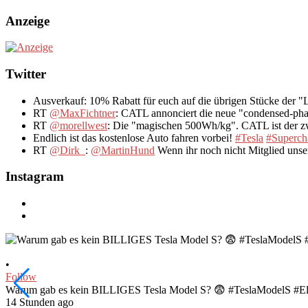
Anzeige
Twitter
Ausverkauf: 10% Rabatt für euch auf die übrigen Stücke der 
RT
@MaxFichtner
: CATL annonciert die neue "condensed-pha
RT
@morellwest
: Die "magischen 500Wh/kg". CATL ist der zwe
Endlich ist das kostenlose Auto fahren vorbei!
#Tesla
#Superch
RT
@Dirk_
:
@MartinHund
Wenn ihr noch nicht Mitglied uns
Instagram
•
Follow
Warum gab es kein BILLIGES Tesla Model S? 😨 #TeslaModelS #El
14 Stunden ago