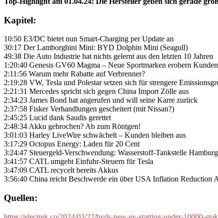
Top-Highlight am 01.04.24: Die Hersteller geben sich gerade gr
Kapitel:
10:50 E3/DC bietet nun Smart-Charging per Update an
30:17 Der Lamborghini Mini: BYD Dolphin Mini (Seagull)
49:38 Die Auto Industrie hat nichts gelernt aus den letzten 10 Jahren
1:20:40 Genesis GV60 Magma – Neue Sportmarken erobern Kunden f
2:11:56 Warum mehr Rabatte auf Verbrenner?
2:19:28 VW, Tesla und Polestar setzen sich für strengere Emissionsgr
2:21:31 Mercedes spricht sich gegen China Import Zölle aus
2:34:23 James Bond hat angerufen und will seine Karre zurück
2:37:58 Fisker Verhandlungen gescheitert (mit Nissan?)
2:45:25 Lucid dank Saudis gerettet
2:48:34 Akku gebrochen? Ab zum Röntgen!
3:01:03 Harley LiveWire schwächelt – Kunden bleiben aus
3:17:29 Octopus Energy: Laden für 20 Cent
3:24:47 Steuergeld-Verschwendung: Wasserstoff-Tankstelle Hamburg
3:41:57 CATL umgeht Einfuhr-Steuern für Tesla
3:47:09 CATL recycelt bereits Akkus
3:56:40 China reicht Beschwerde ein über USA Inflation Reduction 
Quellen:
https://electrek.co/2024/03/22/byds-new-ev-starting-under-10000-stoki