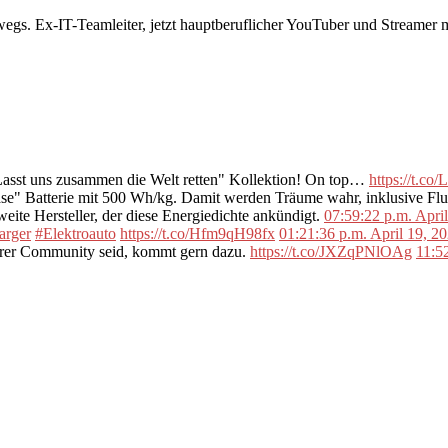
rwegs. Ex-IT-Teamleiter, jetzt hauptberuflicher YouTuber und Streame
"Lasst uns zusammen die Welt retten" Kollektion! On top…
https://t.c
se" Batterie mit 500 Wh/kg. Damit werden Träume wahr, inklusive F
ite Hersteller, der diese Energiedichte ankündigt.
07:59:22 p.m. Apri
arger
#Elektroauto
https://t.co/Hfm9qH98fx
01:21:36 p.m. April 19, 2
erer Community seid, kommt gern dazu.
https://t.co/JXZqPNlOAg
11:5