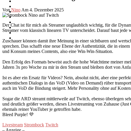
Von
Nino
Am 4. Dezember 2025
Der Chat ist für mich als Streamer unglaublich wichtig, für die Dyna
Streamer vom klassisch linearen TV unterscheidet. Darauf baut jede w
Zuschauer können damit ihre Meinung in einer sichtbaren und wertsch
sprechen. Das schafft eine neue Ebene der Authentizität, die in eine
und Konsum meines Contents, also eine Win-Win-Situation.
Den Erfolg des Formats beweist auch die hohe Watchtime meiner meis
Jahren 3x pro Woche zu mir in den Stream und bleiben dort von Anfa
Ist es aber ein Ersatz für Videos? Nein, absolut nicht, aber eine per
authentischen Dialogs in das VoD (Video on Demand) rüber transportier
auch im VoD die Bindung steigert. Mehr Personality ohne auf Koste
Sogar die ARD streamt mittlerweile auf Twitch, ebenso überlegen seh
und deutlich größer werden, dieses Livestreaming von Zuhause (Just C
ehemals reiner YouTuber je getroffen habe.
Bleed Purple! 💜
Livestream
Strombock
Twitch
– Anzeige –