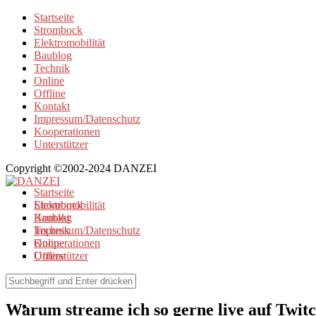
Startseite
Strombock
Elektromobilität
Baublog
Technik
Online
Offline
Kontakt
Impressum/Datenschutz
Kooperationen
Unterstützer
Copyright ©2002-2024 DANZEI
Startseite
Strombock
Elektromobilität
Kontakt
Baublog
Impressum/Datenschutz
Technik
Kooperationen
Online
Unterstützer
Offline
Online
Warum streame ich so gerne live auf Twit