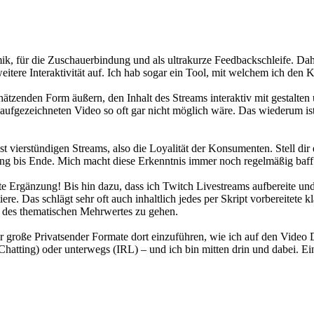
mik, für die Zuschauerbindung und als ultrakurze Feedbackschleife. Da
eitere Interaktivität auf. Ich hab sogar ein Tool, mit welchem ich den 
ätzenden Form äußern, den Inhalt des Streams interaktiv mit gestalten
m aufgezeichneten Video so oft gar nicht möglich wäre. Das wiederum is
t vierstündigen Streams, also die Loyalität der Konsumenten. Stell 
ng bis Ende. Mich macht diese Erkenntnis immer noch regelmäßig baff
fekte Ergänzung! Bis hin dazu, dass ich Twitch Livestreams aufbereite un
e. Das schlägt sehr oft auch inhaltlich jedes per Skript vorbereitete 
n des thematischen Mehrwertes zu gehen.
r große Privatsender Formate dort einzuführen, wie ich auf den Video 
hatting) oder unterwegs (IRL) – und ich bin mitten drin und dabei. Eine