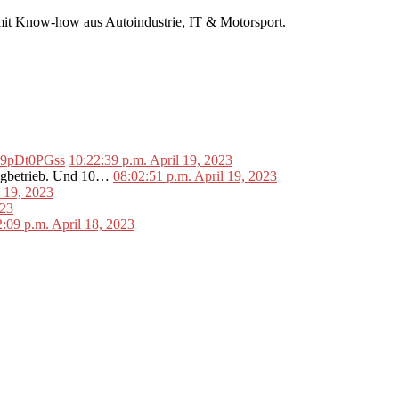
r mit Know-how aus Autoindustrie, IT & Motorsport.
o/L9pDt0PGss
10:22:39 p.m. April 19, 2023
lugbetrieb. Und 10…
08:02:51 p.m. April 19, 2023
l 19, 2023
023
2:09 p.m. April 18, 2023