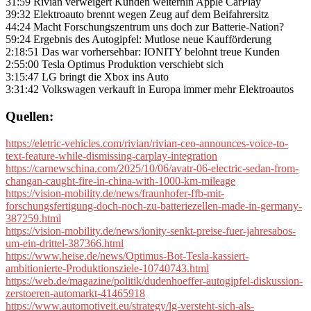
31:59 Rivian verweigert Kunden weiterhin Apple CarPlay
39:32 Elektroauto brennt wegen Zeug auf dem Beifahrersitz
44:24 Macht Forschungszentrum uns doch zur Batterie-Nation?
59:24 Ergebnis des Autogipfel: Mutlose neue Kaufförderung
2:18:51 Das war vorhersehbar: IONITY belohnt treue Kunden
2:55:00 Tesla Optimus Produktion verschiebt sich
3:15:47 LG bringt die Xbox ins Auto
3:31:42 Volkswagen verkauft in Europa immer mehr Elektroautos
Quellen:
https://eletric-vehicles.com/rivian/rivian-ceo-announces-voice-to-
text-feature-while-dismissing-carplay-integration
https://carnewschina.com/2025/10/06/avatr-06-electric-sedan-from-
changan-caught-fire-in-china-with-1000-km-mileage
https://vision-mobility.de/news/fraunhofer-ffb-mit-
forschungsfertigung-doch-noch-zu-batteriezellen-made-in-germany-
387259.html
https://vision-mobility.de/news/ionity-senkt-preise-fuer-jahresabos-
um-ein-drittel-387366.html
https://www.heise.de/news/Optimus-Bot-Tesla-kassiert-
ambitionierte-Produktionsziele-10740743.html
https://web.de/magazine/politik/dudenhoeffer-autogipfel-diskussion-
zerstoeren-automarkt-41465918
https://www.automotiveit.eu/strategy/lg-versteht-sich-als-