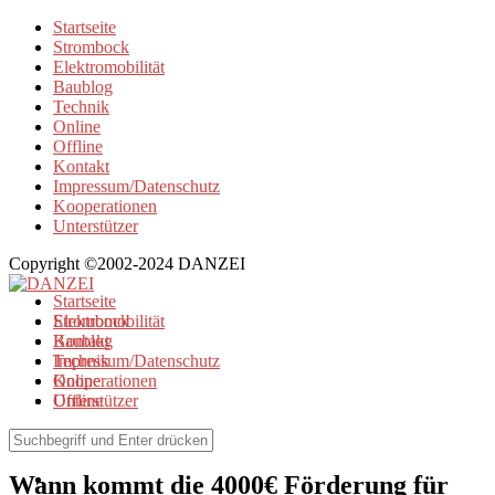
Startseite
Strombock
Elektromobilität
Baublog
Technik
Online
Offline
Kontakt
Impressum/Datenschutz
Kooperationen
Unterstützer
Copyright ©2002-2024 DANZEI
Startseite
Strombock
Elektromobilität
Kontakt
Baublog
Impressum/Datenschutz
Technik
Kooperationen
Online
Unterstützer
Offline
Elektromobilität
Wann kommt die 4000€ Förderung für