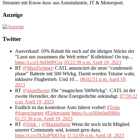
Streamer mit Know-how aus Autoindustrie, IT & Motorsport.
Anzeige
Twitter
Ausverkauf: 10% Rabatt für euch auf die übrigen Stücke der
"Lasst uns zusammen die Welt retten" Kollektion! On top…
https://t.co/L9pDt0PGss
10:22:39 p.m. April 19, 2023
RT
@MaxFichtner
: CATL annonciert die neue "condensed-
phase" Batterie mit 500 Wh/kg. Damit werden Träume wahr,
inklusive Flugbetrieb. Und 10…
08:02:51 p.m. April 19,
2023
RT
@morellwest
: Die "magischen 500Wh/kg". CATL ist der
zweite Hersteller, der diese Energiedichte ankündigt.
07:59:22
p.m. April 19, 2023
Endlich ist das kostenlose Auto fahren vorbei!
#Tesla
#Supercharger
#Elektroauto
https://t.co/Hfm9qH98fx
01:21:36 p.m. April 19, 2023
RT
@Dirk_
:
@MartinHund
Wenn ihr noch nicht Mitglied
unserer Community seid, kommt gern dazu.
https://t.co/JXZqPNlOAg
11:52:09 p.m. April 18, 2023