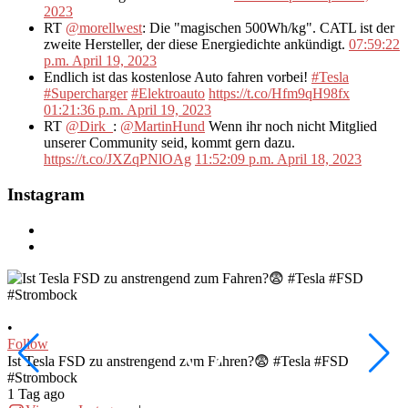
2023
RT
@morellwest
: Die "magischen 500Wh/kg". CATL ist der
zweite Hersteller, der diese Energiedichte ankündigt.
07:59:22
p.m. April 19, 2023
Endlich ist das kostenlose Auto fahren vorbei!
#Tesla
#Supercharger
#Elektroauto
https://t.co/Hfm9qH98fx
01:21:36 p.m. April 19, 2023
RT
@Dirk_
:
@MartinHund
Wenn ihr noch nicht Mitglied
unserer Community seid, kommt gern dazu.
https://t.co/JXZqPNlOAg
11:52:09 p.m. April 18, 2023
Instagram
•
•
Follow
F
Ist Tesla FSD zu anstrengend zum Fahren?😨 #Tesla #FSD
W
#Strombock
f
1 Tag ago
2