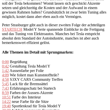
soll der Tesla bekommen? Womit lassen sich geschickt Akzente
setzen und gleichzeitig die Kosten und der Aufwand in einem
gewissen Rahmen halten? Grundsätzlich ist zwar beim Tuning alles
möglich, kostet dann aber eben auch ein Vermögen.
Peter Strasburger gibt auch in dieser zweiten Folge der achtteiligen
STARTECH
Model Y Serie spannende Einblicke in die Fertigung
und das Tuning von Elektroautos. Manches bei Tesla entspricht
absolut dem Standard der Autoindustrie, manches ist aber auch
bemerkenswert effizient gelöst.
Alle Themen im Detail mit Sprungmarken:
0:00
Begrüßung
0:42
Gestaltung Tesla Model Y
1:42
Aussenfarbe per Folie
4:09
Wie foliert man Kunststoffteile?
4:58
S3XY CARS Community Treffen
5:45
Lack für die Bremssättel
7:43
Erfahrungsschatz bei Startech
8:59
Farben der Aussen-Akzente
10:51
Farbe des Interieur
14:22
neue Farbe für die Sitze
19:40
Sportlenkrad für Tesla Model Y