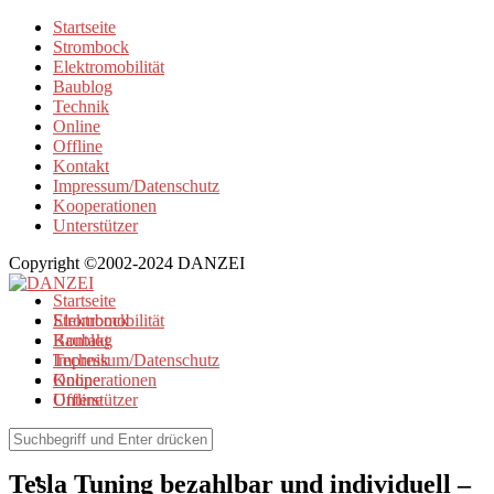
Startseite
Strombock
Elektromobilität
Baublog
Technik
Online
Offline
Kontakt
Impressum/Datenschutz
Kooperationen
Unterstützer
Copyright ©2002-2024 DANZEI
Startseite
Strombock
Elektromobilität
Kontakt
Baublog
Impressum/Datenschutz
Technik
Kooperationen
Online
Unterstützer
Offline
Elektromobilität
Tesla Tuning bezahlbar und individuell –