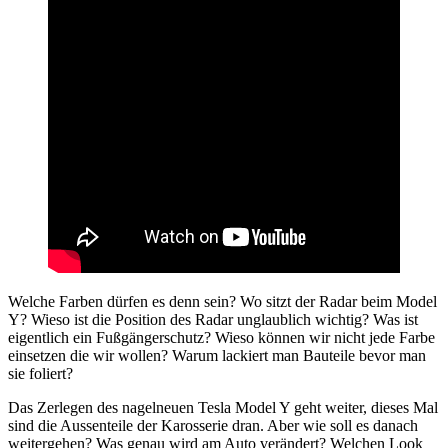
Welche Farben dürfen es denn sein? Wo sitzt der Radar beim Model
Y? Wieso ist die Position des Radar unglaublich wichtig? Was ist
eigentlich ein Fußgängerschutz? Wieso können wir nicht jede Farbe
einsetzen die wir wollen? Warum lackiert man Bauteile bevor man
sie foliert?
Das Zerlegen des nagelneuen Tesla Model Y geht weiter, dieses Mal
sind die Aussenteile der Karosserie dran. Aber wie soll es danach
weitergehen? Was genau wird am Auto verändert? Welchen Look