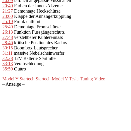
20:09
farblich angepasste Fussmatten
20:40
Farben der Innen-Akzente
21:27
Demontage Heckschürze
23:00
Klappe der Anhängerkupplung
25:19
Frunk entfernt
25:49
Demontage Frontschürze
26:13
Funktion Fussgängerschutz
27:48
verstellbarer Kühlereinlass
28:46
kritische Position des Radars
30:15
Boombox Lautsprecher
31:11
massive Nebelscheinwerfer
32:28
12V Batterie Starthilfe
33:13
Verabschiedung
35:59
Outtro
Model Y
Startech
Startech Model Y
Tesla
Tuning
Video
– Anzeige –