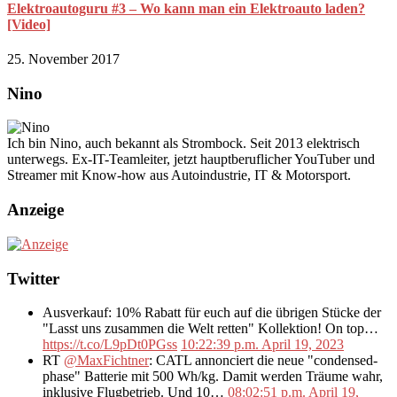
Elektroautoguru #3 – Wo kann man ein Elektroauto laden?
[Video]
25. November 2017
Nino
Ich bin Nino, auch bekannt als Strombock. Seit 2013 elektrisch
unterwegs. Ex-IT-Teamleiter, jetzt hauptberuflicher YouTuber und
Streamer mit Know-how aus Autoindustrie, IT & Motorsport.
Anzeige
Twitter
Ausverkauf: 10% Rabatt für euch auf die übrigen Stücke der
"Lasst uns zusammen die Welt retten" Kollektion! On top…
https://t.co/L9pDt0PGss
10:22:39 p.m. April 19, 2023
RT
@MaxFichtner
: CATL annonciert die neue "condensed-
phase" Batterie mit 500 Wh/kg. Damit werden Träume wahr,
inklusive Flugbetrieb. Und 10…
08:02:51 p.m. April 19,