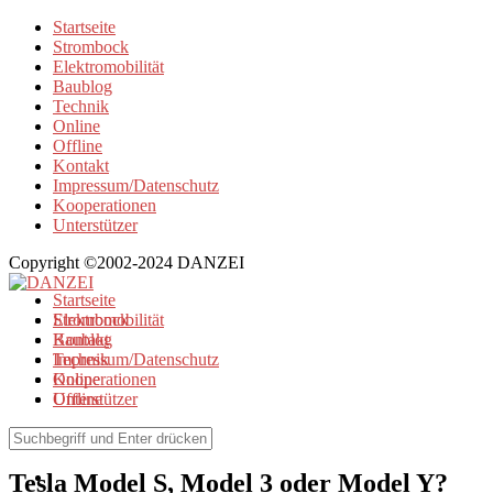
Startseite
Strombock
Elektromobilität
Baublog
Technik
Online
Offline
Kontakt
Impressum/Datenschutz
Kooperationen
Unterstützer
Copyright ©2002-2024 DANZEI
Startseite
Strombock
Elektromobilität
Kontakt
Baublog
Impressum/Datenschutz
Technik
Kooperationen
Online
Unterstützer
Offline
Elektromobilität
Tesla Model S, Model 3 oder Model Y?