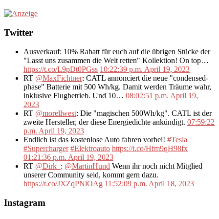
Twitter
Ausverkauf: 10% Rabatt für euch auf die übrigen Stücke der
"Lasst uns zusammen die Welt retten" Kollektion! On top…
https://t.co/L9pDt0PGss
10:22:39 p.m. April 19, 2023
RT
@MaxFichtner
: CATL annonciert die neue "condensed-
phase" Batterie mit 500 Wh/kg. Damit werden Träume wahr,
inklusive Flugbetrieb. Und 10…
08:02:51 p.m. April 19,
2023
RT
@morellwest
: Die "magischen 500Wh/kg". CATL ist der
zweite Hersteller, der diese Energiedichte ankündigt.
07:59:22
p.m. April 19, 2023
Endlich ist das kostenlose Auto fahren vorbei!
#Tesla
#Supercharger
#Elektroauto
https://t.co/Hfm9qH98fx
01:21:36 p.m. April 19, 2023
RT
@Dirk_
:
@MartinHund
Wenn ihr noch nicht Mitglied
unserer Community seid, kommt gern dazu.
https://t.co/JXZqPNlOAg
11:52:09 p.m. April 18, 2023
Instagram