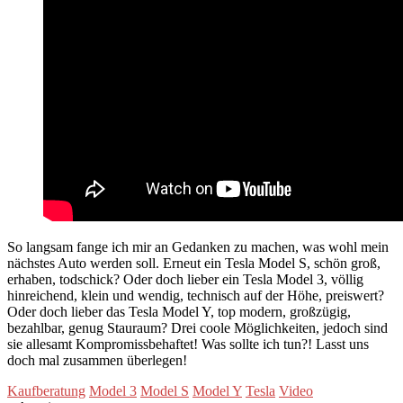
So langsam fange ich mir an Gedanken zu machen, was wohl mein
nächstes Auto werden soll. Erneut ein Tesla Model S, schön groß,
erhaben, todschick? Oder doch lieber ein Tesla Model 3, völlig
hinreichend, klein und wendig, technisch auf der Höhe, preiswert?
Oder doch lieber das Tesla Model Y, top modern, großzügig,
bezahlbar, genug Stauraum? Drei coole Möglichkeiten, jedoch sind
sie allesamt Kompromissbehaftet! Was sollte ich tun?! Lasst uns
doch mal zusammen überlegen!
Kaufberatung
Model 3
Model S
Model Y
Tesla
Video