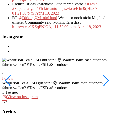
Endlich ist das kostenlose Auto fahren vorbei!
#Tesla
#Supercharger
#Elektroauto
https://t.co/Hfm9qH98fx
01:21:36 p.m. April 19, 2023
RT
@Dirk_
:
@MartinHund
Wenn ihr noch nicht Mitglied
unserer Community seid, kommt gern dazu.
https://t.co/JXZqPNlOAg
11:52:09 p.m. April 18, 2023
Instagram
•
•
Follow
F
W
Wofür soll Tesla FSD gut sein? 😨 Warum sollte man autonom
fahren wollen? #Tesla #FSD #Strombock
d
1 Tag ago
2
View on Instagram
|
1/2
2
Archiv