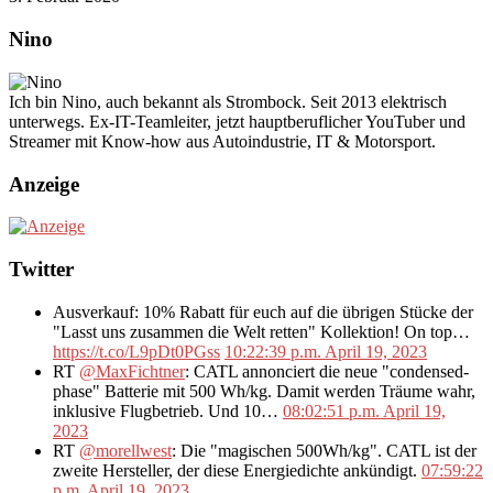
Nino
Ich bin Nino, auch bekannt als Strombock. Seit 2013 elektrisch
unterwegs. Ex-IT-Teamleiter, jetzt hauptberuflicher YouTuber und
Streamer mit Know-how aus Autoindustrie, IT & Motorsport.
Anzeige
Twitter
Ausverkauf: 10% Rabatt für euch auf die übrigen Stücke der
"Lasst uns zusammen die Welt retten" Kollektion! On top…
https://t.co/L9pDt0PGss
10:22:39 p.m. April 19, 2023
RT
@MaxFichtner
: CATL annonciert die neue "condensed-
phase" Batterie mit 500 Wh/kg. Damit werden Träume wahr,
inklusive Flugbetrieb. Und 10…
08:02:51 p.m. April 19,
2023
RT
@morellwest
: Die "magischen 500Wh/kg". CATL ist der
zweite Hersteller, der diese Energiedichte ankündigt.
07:59:22
p.m. April 19, 2023