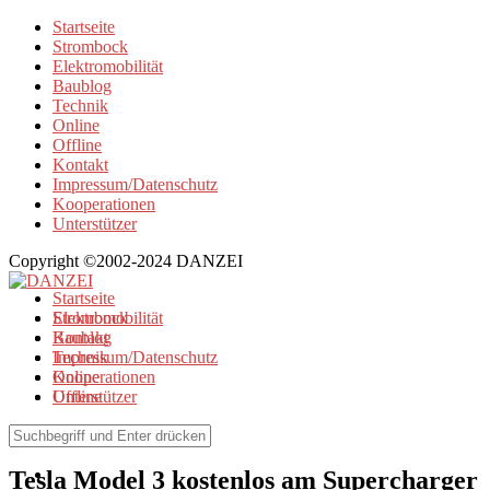
Startseite
Strombock
Elektromobilität
Baublog
Technik
Online
Offline
Kontakt
Impressum/Datenschutz
Kooperationen
Unterstützer
Copyright ©2002-2024 DANZEI
Startseite
Strombock
Elektromobilität
Kontakt
Baublog
Impressum/Datenschutz
Technik
Kooperationen
Online
Unterstützer
Offline
Elektromobilität
Tesla Model 3 kostenlos am Supercharger