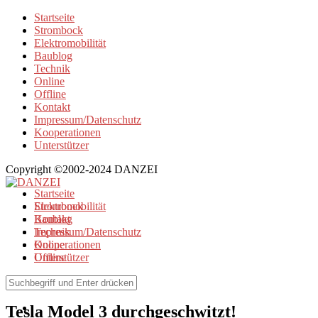
Startseite
Strombock
Elektromobilität
Baublog
Technik
Online
Offline
Kontakt
Impressum/Datenschutz
Kooperationen
Unterstützer
Copyright ©2002-2024 DANZEI
Startseite
Strombock
Elektromobilität
Kontakt
Baublog
Impressum/Datenschutz
Technik
Kooperationen
Online
Unterstützer
Offline
Elektromobilität
Tesla Model 3 durchgeschwitzt!