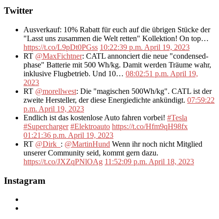
Twitter
Ausverkauf: 10% Rabatt für euch auf die übrigen Stücke der
"Lasst uns zusammen die Welt retten" Kollektion! On top…
https://t.co/L9pDt0PGss
10:22:39 p.m. April 19, 2023
RT
@MaxFichtner
: CATL annonciert die neue "condensed-
phase" Batterie mit 500 Wh/kg. Damit werden Träume wahr,
inklusive Flugbetrieb. Und 10…
08:02:51 p.m. April 19,
2023
RT
@morellwest
: Die "magischen 500Wh/kg". CATL ist der
zweite Hersteller, der diese Energiedichte ankündigt.
07:59:22
p.m. April 19, 2023
Endlich ist das kostenlose Auto fahren vorbei!
#Tesla
#Supercharger
#Elektroauto
https://t.co/Hfm9qH98fx
01:21:36 p.m. April 19, 2023
RT
@Dirk_
:
@MartinHund
Wenn ihr noch nicht Mitglied
unserer Community seid, kommt gern dazu.
https://t.co/JXZqPNlOAg
11:52:09 p.m. April 18, 2023
Instagram