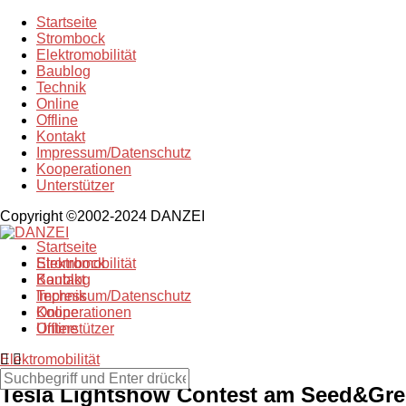
Startseite
Strombock
Elektromobilität
Baublog
Technik
Online
Offline
Kontakt
Impressum/Datenschutz
Kooperationen
Unterstützer
Copyright ©2002-2024 DANZEI
Startseite
Strombock
Elektromobilität
Kontakt
Baublog
Impressum/Datenschutz
Technik
Kooperationen
Online
Unterstützer
Offline
Elektromobilität
Tesla Lightshow Contest am Seed&Gre