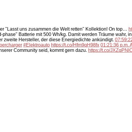
der "Lasst uns zusammen die Welt retten" Kollektion! On top…
h
-phase" Batterie mit 500 Wh/kg. Damit werden Träume wahr, i
 zweite Hersteller, der diese Energiedichte ankündigt.
07:59:22
percharger
#Elektroauto
https://t.co/Hfm9qH98fx
01:21:36 p.m. A
unserer Community seid, kommt gern dazu.
https://t.co/JXZqPN