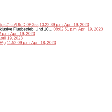
ttps://t.co/L9pDt0PGss
10:22:39 p.m. April 19, 2023
nklusive Flugbetrieb. Und 10…
08:02:51 p.m. April 19, 2023
 p.m. April 19, 2023
pril 19, 2023
lOAg
11:52:09 p.m. April 18, 2023