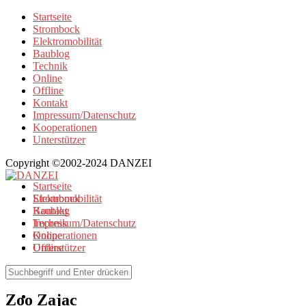
Startseite
Strombock
Elektromobilität
Baublog
Technik
Online
Offline
Kontakt
Impressum/Datenschutz
Kooperationen
Unterstützer
Copyright ©2002-2024 DANZEI
Startseite
Strombock
Elektromobilität
Kontakt
Baublog
Impressum/Datenschutz
Technik
Kooperationen
Online
Unterstützer
Offline
Browse Tag
Zoo Zajac