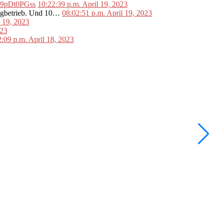
o/L9pDt0PGss
10:22:39 p.m. April 19, 2023
lugbetrieb. Und 10…
08:02:51 p.m. April 19, 2023
l 19, 2023
023
2:09 p.m. April 18, 2023
•
F
W
2
V
2