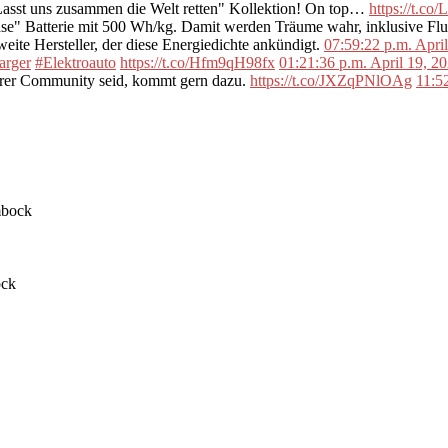
"Lasst uns zusammen die Welt retten" Kollektion! On top…
https://t.c
se" Batterie mit 500 Wh/kg. Damit werden Träume wahr, inklusive F
ite Hersteller, der diese Energiedichte ankündigt.
07:59:22 p.m. Apri
arger
#Elektroauto
https://t.co/Hfm9qH98fx
01:21:36 p.m. April 19, 2
erer Community seid, kommt gern dazu.
https://t.co/JXZqPNlOAg
11:5
ock