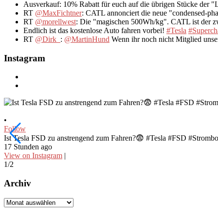
Ausverkauf: 10% Rabatt für euch auf die übrigen Stücke der 
RT
@MaxFichtner
: CATL annonciert die neue "condensed-pha
RT
@morellwest
: Die "magischen 500Wh/kg". CATL ist der zwe
Endlich ist das kostenlose Auto fahren vorbei!
#Tesla
#Superch
RT
@Dirk_
:
@MartinHund
Wenn ihr noch nicht Mitglied uns
Instagram
•
Follow
Ist Tesla FSD zu anstrengend zum Fahren?😨 #Tesla #FSD #Stromb
17 Stunden ago
View on Instagram
|
1/2
Archiv
Archiv