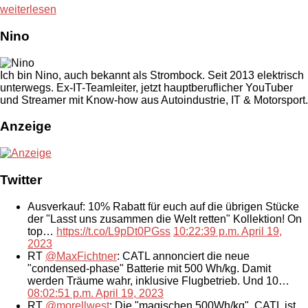
weiterlesen
Nino
Ich bin Nino, auch bekannt als Strombock. Seit 2013 elektrisch
unterwegs. Ex-IT-Teamleiter, jetzt hauptberuflicher YouTuber
und Streamer mit Know-how aus Autoindustrie, IT & Motorsport.
Anzeige
Twitter
Ausverkauf: 10% Rabatt für euch auf die übrigen Stücke
der "Lasst uns zusammen die Welt retten" Kollektion! On
top…
https://t.co/L9pDt0PGss
10:22:39 p.m. April 19,
2023
RT
@MaxFichtner
: CATL annonciert die neue
"condensed-phase" Batterie mit 500 Wh/kg. Damit
werden Träume wahr, inklusive Flugbetrieb. Und 10…
08:02:51 p.m. April 19, 2023
RT
@morellwest
: Die "magischen 500Wh/kg". CATL ist