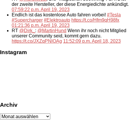
der zweite Hersteller, der diese Energiedichte ankündigt.
07:59:22 p.m. April 19, 2023
Endlich ist das kostenlose Auto fahren vorbei!
#Tesla
#Supercharger
#Elektroauto
https://t.co/Hfm9qH98fx
01:21:36 p.m. April 19, 2023
RT
@Dirk_
:
@MartinHund
Wenn ihr noch nicht Mitglied
unserer Community seid, kommt gern dazu.
https://t.co/JXZqPNlOAg
11:52:09 p.m. April 18, 2023
Instagram
Archiv
Archiv