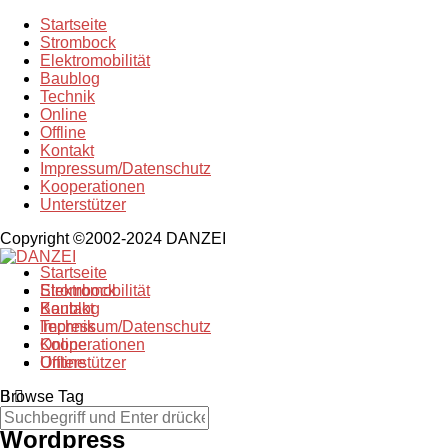
Startseite
Strombock
Elektromobilität
Baublog
Technik
Online
Offline
Kontakt
Impressum/Datenschutz
Kooperationen
Unterstützer
Copyright ©2002-2024 DANZEI
Startseite
Strombock
Elektromobilität
Kontakt
Baublog
Impressum/Datenschutz
Technik
Kooperationen
Online
Unterstützer
Offline
Browse Tag
Wordpress