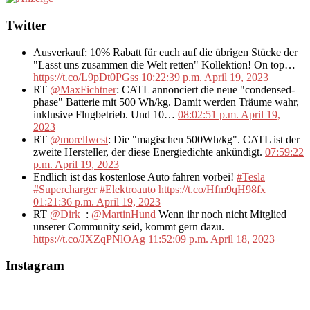
Twitter
Ausverkauf: 10% Rabatt für euch auf die übrigen Stücke der
"Lasst uns zusammen die Welt retten" Kollektion! On top…
https://t.co/L9pDt0PGss
10:22:39 p.m. April 19, 2023
RT
@MaxFichtner
: CATL annonciert die neue "condensed-
phase" Batterie mit 500 Wh/kg. Damit werden Träume wahr,
inklusive Flugbetrieb. Und 10…
08:02:51 p.m. April 19,
2023
RT
@morellwest
: Die "magischen 500Wh/kg". CATL ist der
zweite Hersteller, der diese Energiedichte ankündigt.
07:59:22
p.m. April 19, 2023
Endlich ist das kostenlose Auto fahren vorbei!
#Tesla
#Supercharger
#Elektroauto
https://t.co/Hfm9qH98fx
01:21:36 p.m. April 19, 2023
RT
@Dirk_
:
@MartinHund
Wenn ihr noch nicht Mitglied
unserer Community seid, kommt gern dazu.
https://t.co/JXZqPNlOAg
11:52:09 p.m. April 18, 2023
Instagram