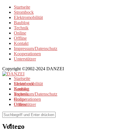
Startseite
Strombock
Elektromobilität
Baublog
Technik
Online
Offline
Kontakt
Impressum/Datenschutz
Kooperationen
Unterstützer
Copyright ©2002-2024 DANZEI
Startseite
Strombock
Elektromobilität
Kontakt
Baublog
Impressum/Datenschutz
Technik
Kooperationen
Online
Unterstützer
Offline
Browse Tag
Voltego