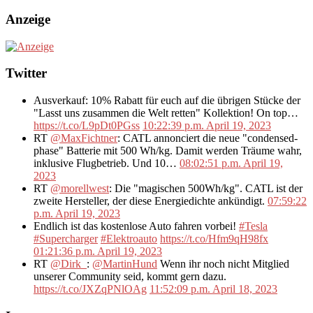
Anzeige
Twitter
Ausverkauf: 10% Rabatt für euch auf die übrigen Stücke der
"Lasst uns zusammen die Welt retten" Kollektion! On top…
https://t.co/L9pDt0PGss
10:22:39 p.m. April 19, 2023
RT
@MaxFichtner
: CATL annonciert die neue "condensed-
phase" Batterie mit 500 Wh/kg. Damit werden Träume wahr,
inklusive Flugbetrieb. Und 10…
08:02:51 p.m. April 19,
2023
RT
@morellwest
: Die "magischen 500Wh/kg". CATL ist der
zweite Hersteller, der diese Energiedichte ankündigt.
07:59:22
p.m. April 19, 2023
Endlich ist das kostenlose Auto fahren vorbei!
#Tesla
#Supercharger
#Elektroauto
https://t.co/Hfm9qH98fx
01:21:36 p.m. April 19, 2023
RT
@Dirk_
:
@MartinHund
Wenn ihr noch nicht Mitglied
unserer Community seid, kommt gern dazu.
https://t.co/JXZqPNlOAg
11:52:09 p.m. April 18, 2023