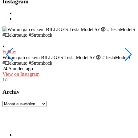
Instagram
•
•
Follow
F
Warum gab es kein BILLIGES Tesla Model S? 😨 #TeslaModelS
I
#Elektroauto #Strombock
#
24 Stunden ago
2
View on Instagram
|
V
1/2
2
Archiv
Archiv