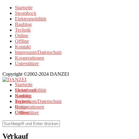
Startseite
Strombock
Elektromobilität
Baublog
Technik
Online
Offline
Kontakt
Impressum/Datenschutz
Kooperationen
Unterstützer
Copyright ©2002-2024 DANZEI
Startseite
Strombock
Elektromobilität
Kontakt
Baublog
Impressum/Datenschutz
Technik
Kooperationen
Online
Unterstützer
Offline
Browse Tag
Verkauf