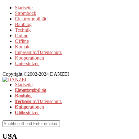
Startseite
Strombock
Elektromobilität
Baublog
Technik
Online
Offline
Kontakt
Impressum/Datenschutz
Kooperationen
Unterstützer
Copyright ©2002-2024 DANZEI
Startseite
Strombock
Elektromobilität
Kontakt
Baublog
Impressum/Datenschutz
Technik
Kooperationen
Online
Unterstützer
Offline
Browse Tag
USA