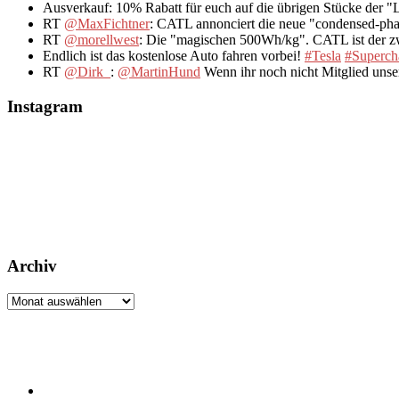
Ausverkauf: 10% Rabatt für euch auf die übrigen Stücke der 
RT
@MaxFichtner
: CATL annonciert die neue "condensed-pha
RT
@morellwest
: Die "magischen 500Wh/kg". CATL ist der zwe
Endlich ist das kostenlose Auto fahren vorbei!
#Tesla
#Superch
RT
@Dirk_
:
@MartinHund
Wenn ihr noch nicht Mitglied uns
Instagram
Archiv
Archiv