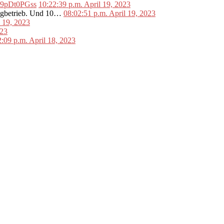
o/L9pDt0PGss
10:22:39 p.m. April 19, 2023
lugbetrieb. Und 10…
08:02:51 p.m. April 19, 2023
l 19, 2023
023
2:09 p.m. April 18, 2023