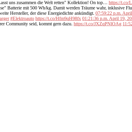
"Lasst uns zusammen die Welt retten" Kollektion! On top…
https://t.c
se" Batterie mit 500 Wh/kg. Damit werden Träume wahr, inklusive F
ite Hersteller, der diese Energiedichte ankündigt.
07:59:22 p.m. Apri
arger
#Elektroauto
https://t.co/Hfm9qH98fx
01:21:36 p.m. April 19, 2
erer Community seid, kommt gern dazu.
https://t.co/JXZqPNlOAg
11:5