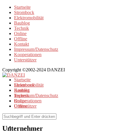
Startseite
Strombock
Elektromobilität
Baublog
Technik
Online
Offline
Kontakt
Impressum/Datenschutz
Kooperationen
Unterstützer
Copyright ©2002-2024 DANZEI
Startseite
Strombock
Elektromobilität
Kontakt
Baublog
Impressum/Datenschutz
Technik
Kooperationen
Online
Unterstützer
Offline
Browse Tag
Unternehmer