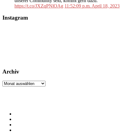
unserer Community seid, kommt gern dazu.
https://t.co/JXZqPNlOAg
11:52:09 p.m. April 18, 2023
Instagram
Archiv
Archiv