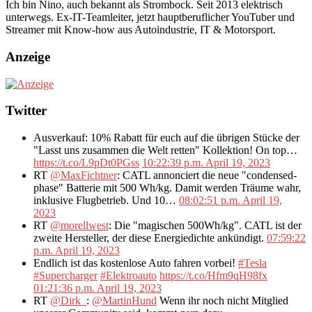
Ich bin Nino, auch bekannt als Strombock. Seit 2013 elektrisch
unterwegs. Ex-IT-Teamleiter, jetzt hauptberuflicher YouTuber und
Streamer mit Know-how aus Autoindustrie, IT & Motorsport.
Anzeige
Twitter
Ausverkauf: 10% Rabatt für euch auf die übrigen Stücke der
"Lasst uns zusammen die Welt retten" Kollektion! On top…
https://t.co/L9pDt0PGss
10:22:39 p.m. April 19, 2023
RT
@MaxFichtner
: CATL annonciert die neue "condensed-
phase" Batterie mit 500 Wh/kg. Damit werden Träume wahr,
inklusive Flugbetrieb. Und 10…
08:02:51 p.m. April 19,
2023
RT
@morellwest
: Die "magischen 500Wh/kg". CATL ist der
zweite Hersteller, der diese Energiedichte ankündigt.
07:59:22
p.m. April 19, 2023
Endlich ist das kostenlose Auto fahren vorbei!
#Tesla
#Supercharger
#Elektroauto
https://t.co/Hfm9qH98fx
01:21:36 p.m. April 19, 2023
RT
@Dirk_
:
@MartinHund
Wenn ihr noch nicht Mitglied