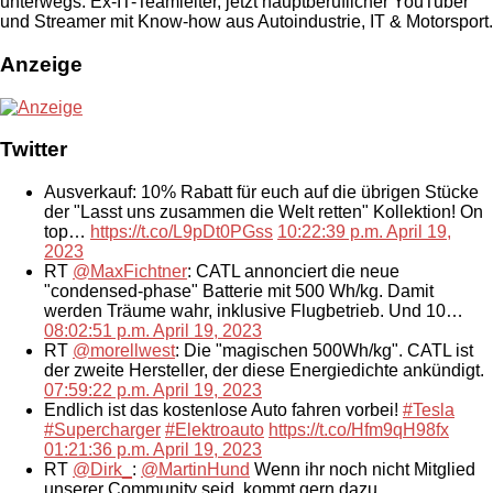
unterwegs. Ex-IT-Teamleiter, jetzt hauptberuflicher YouTuber
und Streamer mit Know-how aus Autoindustrie, IT & Motorsport.
Anzeige
Twitter
Ausverkauf: 10% Rabatt für euch auf die übrigen Stücke
der "Lasst uns zusammen die Welt retten" Kollektion! On
top…
https://t.co/L9pDt0PGss
10:22:39 p.m. April 19,
2023
RT
@MaxFichtner
: CATL annonciert die neue
"condensed-phase" Batterie mit 500 Wh/kg. Damit
werden Träume wahr, inklusive Flugbetrieb. Und 10…
08:02:51 p.m. April 19, 2023
RT
@morellwest
: Die "magischen 500Wh/kg". CATL ist
der zweite Hersteller, der diese Energiedichte ankündigt.
07:59:22 p.m. April 19, 2023
Endlich ist das kostenlose Auto fahren vorbei!
#Tesla
#Supercharger
#Elektroauto
https://t.co/Hfm9qH98fx
01:21:36 p.m. April 19, 2023
RT
@Dirk_
:
@MartinHund
Wenn ihr noch nicht Mitglied
unserer Community seid, kommt gern dazu.