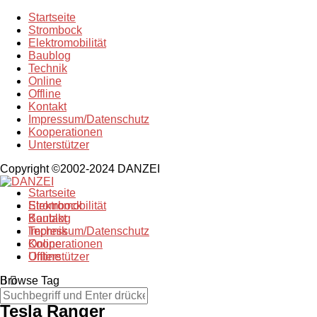
Startseite
Strombock
Elektromobilität
Baublog
Technik
Online
Offline
Kontakt
Impressum/Datenschutz
Kooperationen
Unterstützer
Copyright ©2002-2024 DANZEI
Startseite
Strombock
Elektromobilität
Kontakt
Baublog
Impressum/Datenschutz
Technik
Kooperationen
Online
Unterstützer
Offline
Browse Tag
Tesla Ranger